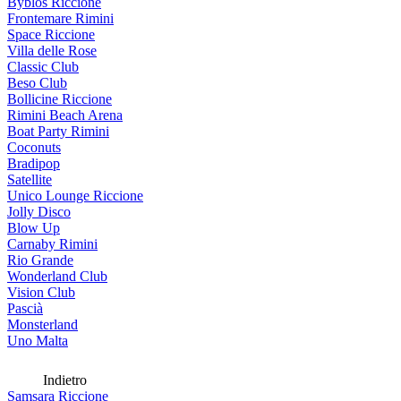
Byblos Riccione
Frontemare Rimini
Space Riccione
Villa delle Rose
Classic Club
Beso Club
Bollicine Riccione
Rimini Beach Arena
Boat Party Rimini
Coconuts
Bradipop
Satellite
Unico Lounge Riccione
Jolly Disco
Blow Up
Carnaby Rimini
Rio Grande
Wonderland Club
Vision Club
Pascià
Monsterland
Uno Malta
Indietro
Samsara Riccione