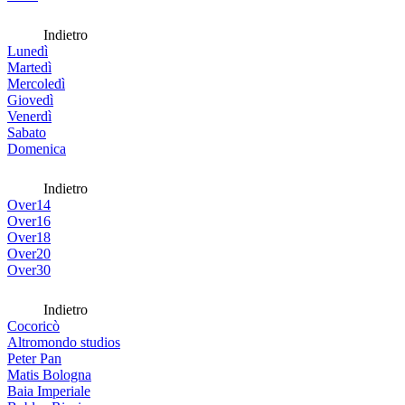
Indietro
Lunedì
Martedì
Mercoledì
Giovedì
Venerdì
Sabato
Domenica
Indietro
Over14
Over16
Over18
Over20
Over30
Indietro
Cocoricò
Altromondo studios
Peter Pan
Matis Bologna
Baia Imperiale