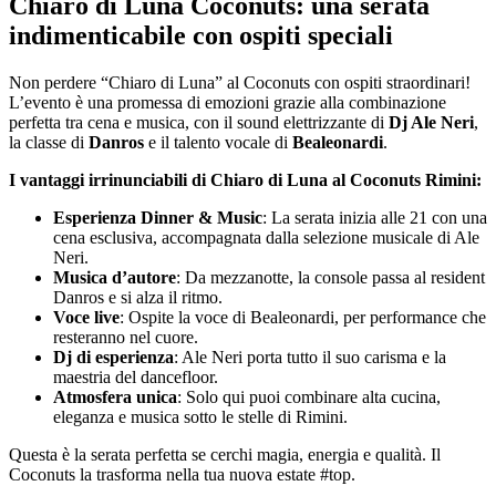
Chiaro di Luna Coconuts: una serata
indimenticabile con ospiti speciali
Non perdere “Chiaro di Luna” al Coconuts con ospiti straordinari!
L’evento è una promessa di emozioni grazie alla combinazione
perfetta tra cena e musica, con il sound elettrizzante di
Dj Ale Neri
,
la classe di
Danros
e il talento vocale di
Bealeonardi
.
I vantaggi irrinunciabili di Chiaro di Luna al Coconuts Rimini:
Esperienza Dinner & Music
: La serata inizia alle 21 con una
cena esclusiva, accompagnata dalla selezione musicale di Ale
Neri.
Musica d’autore
: Da mezzanotte, la console passa al resident
Danros e si alza il ritmo.
Voce live
: Ospite la voce di Bealeonardi, per performance che
resteranno nel cuore.
Dj di esperienza
: Ale Neri porta tutto il suo carisma e la
maestria del dancefloor.
Atmosfera unica
: Solo qui puoi combinare alta cucina,
eleganza e musica sotto le stelle di Rimini.
Questa è la serata perfetta se cerchi magia, energia e qualità. Il
Coconuts la trasforma nella tua nuova estate #top.