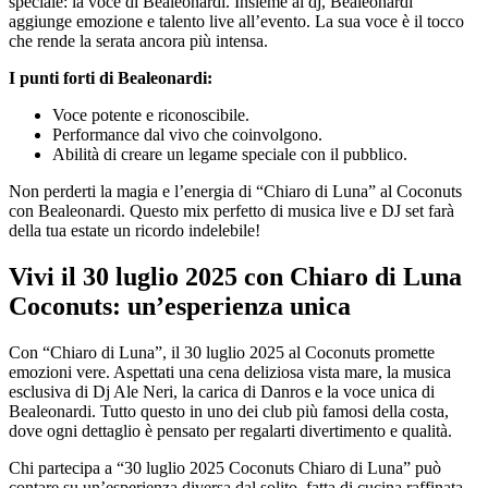
speciale: la voce di Bealeonardi. Insieme ai dj, Bealeonardi
aggiunge emozione e talento live all’evento. La sua voce è il tocco
che rende la serata ancora più intensa.
I punti forti di Bealeonardi:
Voce potente e riconoscibile.
Performance dal vivo che coinvolgono.
Abilità di creare un legame speciale con il pubblico.
Non perderti la magia e l’energia di “Chiaro di Luna” al Coconuts
con Bealeonardi. Questo mix perfetto di musica live e DJ set farà
della tua estate un ricordo indelebile!
Vivi il 30 luglio 2025 con Chiaro di Luna
Coconuts: un’esperienza unica
Con “Chiaro di Luna”, il 30 luglio 2025 al Coconuts promette
emozioni vere. Aspettati una cena deliziosa vista mare, la musica
esclusiva di Dj Ale Neri, la carica di Danros e la voce unica di
Bealeonardi. Tutto questo in uno dei club più famosi della costa,
dove ogni dettaglio è pensato per regalarti divertimento e qualità.
Chi partecipa a “30 luglio 2025 Coconuts Chiaro di Luna” può
contare su un’esperienza diversa dal solito, fatta di cucina raffinata,