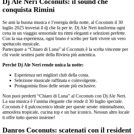
Dj Ale Neri Coconuts: il sound che
conquista Rimini
Se ami la buona musica e l’energia della notte, al Coconuts il 30
luglio 2025 troverai il dj che fa per te. Dj Ale Neri trasforma ogni
cena in un viaggio sensoriale tra ritmi eleganti e selezioni perfette.
Con la sua esperienza, ogni brano è scelto per farti vivere un vero
spettacolo musicale.
Partecipare a “Chiaro di Luna” al Coconuts è la scelta vincente per
chi vuole sentirsi parte della Riviera più autentica.
Perché Dj Ale Neri rende unica la notte:
Esperienza nei migliori club della costa.
Selezione musicale raffinata e coinvolgente.
Protagonista fisso delle serate più esclusive.
Non puoi perderti “Chiaro di Luna” al Coconuts con Dj Ale Neri.
La sua musica è l’anima elegante che rende il 30 luglio speciale.
Coconuts è il palcoscenico ideale per queste serate: minimalismo,
atmosfera tropicale, cucina top e un bar iconico. Nessun altro locale
ti offre tutto questo insieme!
Danros Coconuts: scatenati con il resident