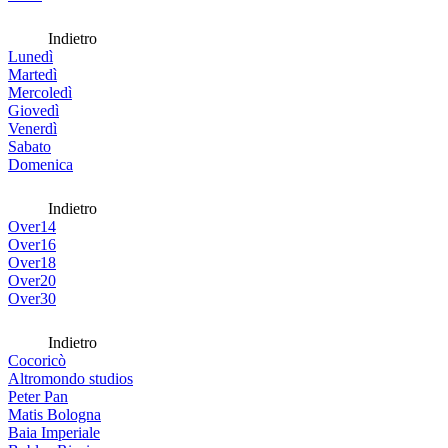
Indietro
Lunedì
Martedì
Mercoledì
Giovedì
Venerdì
Sabato
Domenica
Indietro
Over14
Over16
Over18
Over20
Over30
Indietro
Cocoricò
Altromondo studios
Peter Pan
Matis Bologna
Baia Imperiale