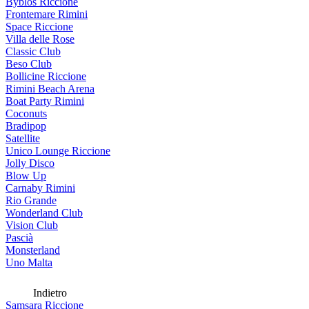
Byblos Riccione
Frontemare Rimini
Space Riccione
Villa delle Rose
Classic Club
Beso Club
Bollicine Riccione
Rimini Beach Arena
Boat Party Rimini
Coconuts
Bradipop
Satellite
Unico Lounge Riccione
Jolly Disco
Blow Up
Carnaby Rimini
Rio Grande
Wonderland Club
Vision Club
Pascià
Monsterland
Uno Malta
Indietro
Samsara Riccione