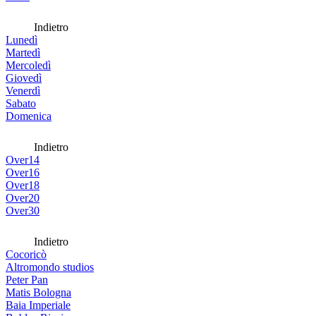
Indietro
Lunedì
Martedì
Mercoledì
Giovedì
Venerdì
Sabato
Domenica
Indietro
Over14
Over16
Over18
Over20
Over30
Indietro
Cocoricò
Altromondo studios
Peter Pan
Matis Bologna
Baia Imperiale