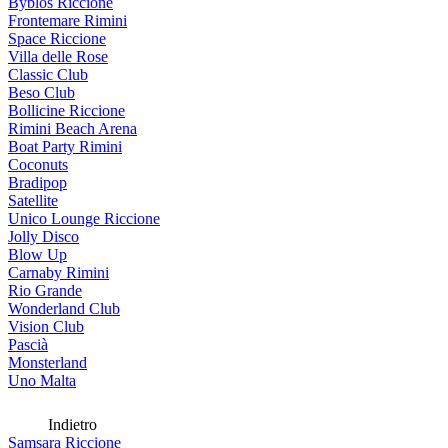
Byblos Riccione
Frontemare Rimini
Space Riccione
Villa delle Rose
Classic Club
Beso Club
Bollicine Riccione
Rimini Beach Arena
Boat Party Rimini
Coconuts
Bradipop
Satellite
Unico Lounge Riccione
Jolly Disco
Blow Up
Carnaby Rimini
Rio Grande
Wonderland Club
Vision Club
Pascià
Monsterland
Uno Malta
Indietro
Samsara Riccione