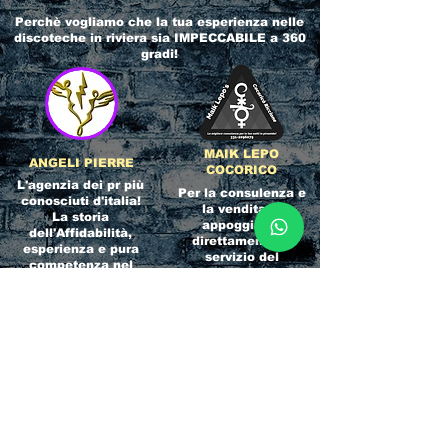
Perchè vogliamo che la tua esperienza nelle
discoteche in riviera
sia IMPECCABILE a 360
gradi!
MAIK LEPO
ANGELI PIERRE
COCORICO
L'agenzia dei pr più
Per la consulenza e
conosciuti d'italia!
la vendita ci
La storia
appoggiamo
dell'Affidabilità,
direttamente al
esperienza e pura
servizio del
competenza nel
Referente ufficiale
settore del
della discoteca!
clubbing.
RICCIONE
INTERNATIONA
BEACH HOTEL
L BLOG
Impossibile
Uno dei blog più