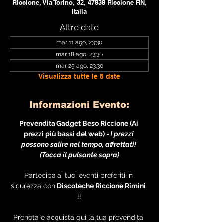
Riccione, Via Torino, 32, 47838 Riccione RN,
Italia
Altre date
mar 11 ago, 23:30
mar 18 ago, 23:30
mar 25 ago, 23:30
Visualizza tutte le 5 date
Informazioni Evento:
Prevendita Gadget Beso Riccione (Ai 
prezzi più bassi del web) - 
I prezzi 
possono salire nel tempo, affrettati! 
(Tocca il pulsante sopra)
Partecipa ai tuoi eventi preferiti in 
sicurezza con 
Discoteche Riccione Rimini
!!
Prenota e acquista qui la tua prevendita 