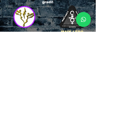
gradi!
MAIK LEPO
ANGELI PIERRE
COCORICO
L'agenzia dei pr più
Per la consulenza e
conosciuti d'italia!
la vendita ci
La storia
appoggiamo
dell'Affidabilità,
direttamente al
esperienza e pura
servizio del
competenza nel
Referente ufficiale
settore del
della discoteca!
clubbing.
RICCIONE
INTERNATIONA
BEACH HOTEL
L BLOG
Impossibile
Uno dei blog più
chiamarlo
conosciuti d'italia!
semplicemente hotel!
Ami sempre
Questa è pura
sapere tutto di