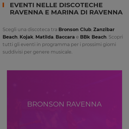
EVENTI NELLE DISCOTECHE
RAVENNA E MARINA DI RAVENNA
Scegli una discoteca tra
Bronson Club
,
Zanzibar
Beach
,
Kojak
,
Matilda
,
Baccara
e
BBk Beach
. Scopri
tutti gli eventi in programma per i prossimi giorni
suddivisi per genere musicale.
BRONSON RAVENNA