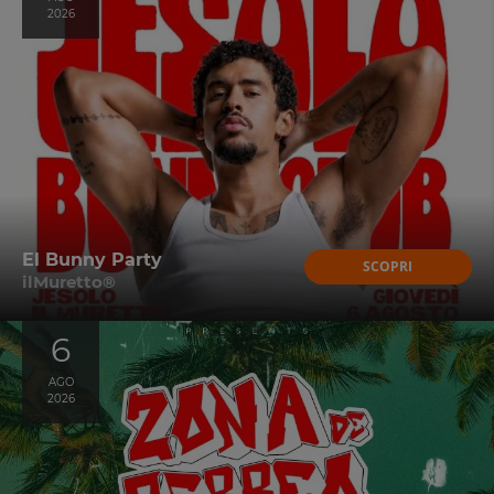
2026
El Bunny Party
SCOPRI
ilMuretto®
6
AGO
2026