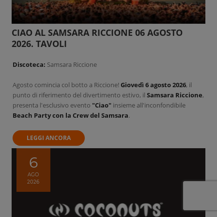
CIAO AL SAMSARA RICCIONE 06 AGOSTO
2026. TAVOLI
Discoteca:
Samsara Riccione
Agosto comincia col botto a Riccione!
Giovedì 6 agosto 2026
, il
punto di riferimento del divertimento estivo, il
Samsara Riccione
,
presenta l'esclusivo evento
"Ciao"
insieme all'inconfondibile
Beach Party con la Crew del Samsara
.
LEGGI ANCORA
6
AGO
2026