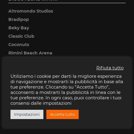
Altromondo Studios
Bradipop
Beky Bay
Classic Club
Coconuts
Rimini Beach Arena
Rifiuta tutto
DISCOTECHE RICCIONE
Utiliziamo i cookie per darti la migliore esperienza
Baia Imperiale
di navigazione e mostrarti la pubblicità in base alla
tue preferenze. Cliccando su “Accetta Tutto”,
Cocoricò
acconsenti a mostrarti la pubblicità in linea con le
Pascia
tue preferenze. In ogni caso, puoi controllare i tuoi
consensi dalle impostazioni
Peter pan
Villa delle Rose
Impostazioni
Accetta tutto
Musica Club