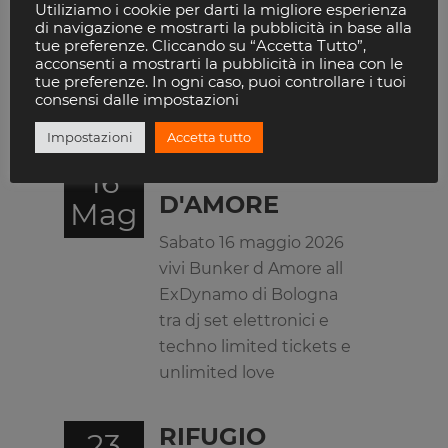
accende ExDynamo di
Utiliziamo i cookie per darti la migliore esperienza
di navigazione e mostrarti la pubblicità in base alla
Bologna con dj set live e
tue preferenze. Cliccando su “Accetta Tutto”,
installazioni per una
acconsenti a mostrarti la pubblicità in linea con le
tue preferenze. In ogni caso, puoi controllare i tuoi
notte di musica techno
consensi dalle impostazioni
e orgoglio
Impostazioni
Accetta tutto
BUNKER
16
D'AMORE
Mag
Sabato 16 maggio 2026
vivi Bunker d Amore all
ExDynamo di Bologna
tra dj set elettronici e
techno limited tickets e
unlimited love
RIFUGIO
23