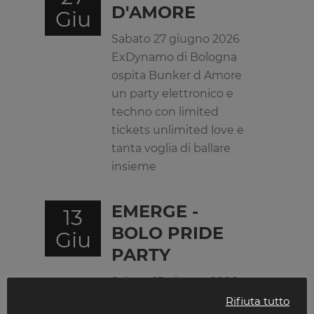
D'AMORE
Giu
Sabato 27 giugno 2026
ExDynamo di Bologna
ospita Bunker d Amore
un party elettronico e
techno con limited
tickets unlimited love e
tanta voglia di ballare
insieme
EMERGE -
13
BOLO PRIDE
Giu
PARTY
Sabato 13 giugno 2026
Emerge Bolo Pride Party
Rifiuta tutto