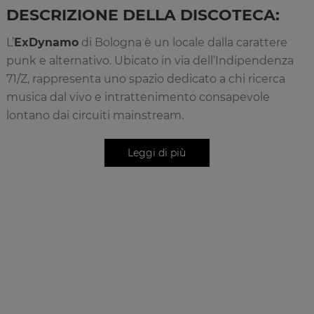
DESCRIZIONE DELLA DISCOTECA:
L’
ExDynamo
di Bologna è un locale dalla carattere
punk e alternativo. Ubicato in via dell’Indipendenza
71/Z, rappresenta uno spazio dedicato a chi ricerca
musica dal vivo e intrattenimento consapevole
lontano dai circuiti mainstream.
L’
ExDynamo
mantiene un’estetica da vera discoteca
punk dove la selezione musicale è rigorosa e attenta.
Il locale ospita regolarmente performance live di
artisti selezionati, con focus su generi che vanno dal
punk al post-punk, dall’indie al rock alternativo.
L’atmosfera è informale e autentica, frequentata da
pubblico giovane e consapevole che apprezza la
qualità della proposta musicale. La partecipazione è
libera e aperta a chi desidera vivere l’esperienza di
una vera discoteca indipendente bolognese.