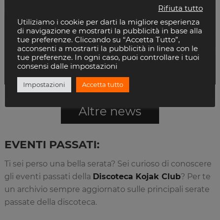
Rifiuta tutto
A DISTANZA DI 10 ANNI
Utiliziamo i cookie per darti la migliore esperienza
di navigazione e mostrarti la pubblicità in base alla
EMANUELE INGLESE TORNA A…
tue preferenze. Cliccando su “Accetta Tutto”,
acconsenti a mostrarti la pubblicità in linea con le
Se hai aperto questo articolo allora vuol dire che ti
tue preferenze. In ogni caso, puoi controllare i tuoi
consensi dalle impostazioni
sei perso una delle serate…
Impostazioni
Accetta tutto
Altre news
EVENTI PASSATI:
Ti sei perso una bella serata? Sei curioso di conoscere
gli eventi passati della
Discoteca Kojak Club
? Per te
un archivio sempre aggiornato sulle principali serate
passate della discoteca.