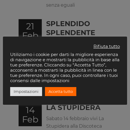
senza eguali
SPLENDIDO
21
SPLENDENTE
Feb
Sabato 21 febbraio vivi
Rifiuta tutto
Splendido splendente
Utiliziamo i cookie per darti la migliore esperienza
alla Discoteca Der Mast
di navigazione e mostrarti la pubblicità in base alla
tue preferenze. Cliccando su “Accetta Tutto”,
Intero di Brescia per una
acconsenti a mostrarti la pubblicità in linea con le
notte dedicata alla
tue preferenze. In ogni caso, puoi controllare i tuoi
consensi dalle impostazioni
musica italiana tra hit e
ricordi
Impostazioni
Accetta tutto
LA STUPIDERA
14
Feb
Sabato 14 febbraio vivi La
Stupidera alla Discoteca