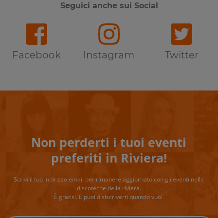
Seguici anche sui Social
Facebook
Instagram
Twitter
Non perderti i tuoi eventi
preferiti in Riviera!
Scrivi il tuo indirizzo email per rimanere aggiornato con gli eventi nelle
discoteche della riviera.
È gratis!. E puoi disiscriverti quando vuoi.