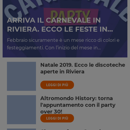
ARRIVA IL CARNEVALE IN
RIVIERA. ECCO LE FESTE IN…
Febbraio sicuramente è un mese ricco di colori e
festeggiamenti. Con l’inizio del mese in…
Natale 2019. Ecco le discoteche
aperte in Riviera
LEGGI DI PIÙ
Altromondo History: torna
l'appuntamento con il party
over 30!
LEGGI DI PIÙ