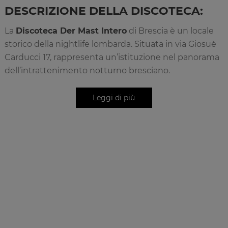
DESCRIZIONE DELLA DISCOTECA:
La
Discoteca Der Mast Intero
di Brescia è un locale
storico della nightlife lombarda. Situata in via Giosuè
Carducci 17, rappresenta un’istituzione nel panorama
dell’intrattenimento notturno bresciano.
La
Discoteca Der Mast Intero
propone una
programmazione musicale variegata che spazia dal
commercial alla dance, dal revival alle hit
internazionali. Il locale è caratterizzato da
un’atmosfera festosa e accogliente, frequentato da
pubblico fedele che apprezza la gestione
professionale. Le serate sono curate nei dettagli e il
locale ospita regolarmente live band e dj set di
qualità. L’ambiente mantiene i caratteri tipici della
discoteca tradizionale lombarda, garantendo
un’esperienza autentica di divertimento notturno.