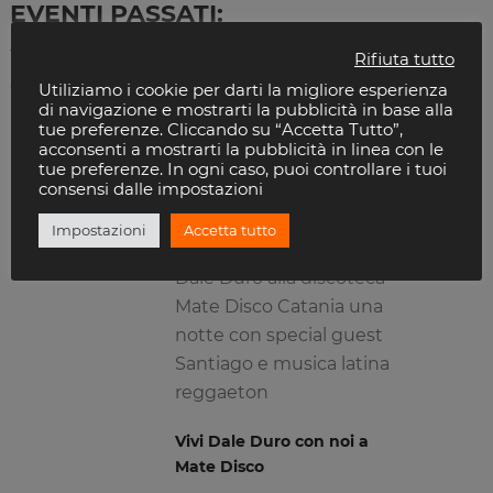
EVENTI PASSATI:
Ti sei perso una bella serata? Sei curioso di conoscere
Rifiuta tutto
gli eventi passati della
Discoteca Mate Disco
? Per te
Utiliziamo i cookie per darti la migliore esperienza
di navigazione e mostrarti la pubblicità in base alla
un archivio sempre aggiornato sulle principali serate
tue preferenze. Cliccando su “Accetta Tutto”,
passate della discoteca.
acconsenti a mostrarti la pubblicità in linea con le
tue preferenze. In ogni caso, puoi controllare i tuoi
consensi dalle impostazioni
DALE DURO
17
Impostazioni
Accetta tutto
Feb
Martedì 17 febbraio 2026
Dale Duro alla discoteca
Mate Disco Catania una
notte con special guest
Santiago e musica latina
reggaeton
Vivi Dale Duro con noi a
Mate Disco