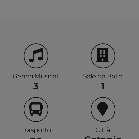
punto di riferimento per gli amanti dei ritmi latini e
sudamericani, con eventi iconici come il
“Sicily
Dembow party”
che infiammano la pista.
Musica Commerciale e Urban:
Le migliori hit del
momento e le tracce più ricercate della scena urban
internazionale.
DJ Set ed Eventi Speciali:
La consolle del Mate ospita
regolarmente DJ e format che garantiscono serate
sempre diverse e coinvolgenti.
Generi Musicali
Sale da Ballo
3
1
Trasporto
Città