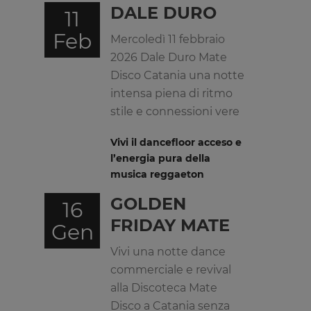
DALE DURO
11
Feb
Mercoledì 11 febbraio
2026 Dale Duro Mate
Disco Catania una notte
intensa piena di ritmo
stile e connessioni vere
Vivi il dancefloor acceso e
l’energia pura della
musica reggaeton
GOLDEN
16
FRIDAY MATE
Gen
Vivi una notte dance
commerciale e revival
alla Discoteca Mate
Disco a Catania senza