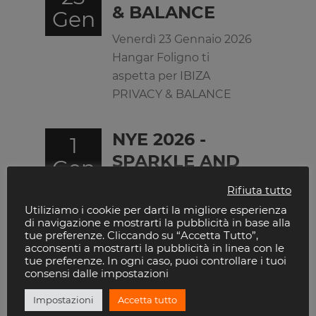
& BALANCE
Gen
Venerdì 23 Gennaio 2026
Hangar Foligno ti
aspetta per IBIZA
PRIVACY & BALANCE
NYE 2026 -
1
SPARKLE AND
Gen
SHOW
Rifiuta tutto
Vivi la notte di
Utiliziamo i cookie per darti la migliore esperienza
di navigazione e mostrarti la pubblicità in base alla
Capodanno al Hangar di
tue preferenze. Cliccando su “Accetta Tutto”,
Foligno con Sparkle and
acconsenti a mostrarti la pubblicità in linea con le
tue preferenze. In ogni caso, puoi controllare i tuoi
Show musica
consensi dalle impostazioni
performance e ospiti
Impostazioni
Accetta tutto
speciali