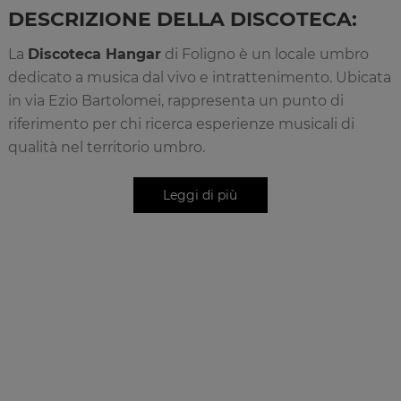
DESCRIZIONE DELLA DISCOTECA:
La
Discoteca Hangar
di Foligno è un locale umbro
dedicato a musica dal vivo e intrattenimento. Ubicata
in via Ezio Bartolomei, rappresenta un punto di
riferimento per chi ricerca esperienze musicali di
qualità nel territorio umbro.
La
Discoteca Hangar
è specializzata in musica live e
ospita regolarmente concerti di artisti locali e
nazionali. Il locale mantiene un’atmosfera informale e
accogliente dove la musica è il vero protagonista. La
programmazione è curata nei dettagli con attenzione
alle proposte musicali di qualità. L’ambiente è
perfetto per chi desidera vivere esperienze musicali
autentiche lontano dai circuiti massificati. Hangar
rappresenta una destinazione importante per gli
amanti della musica dal vivo nel territorio folignate.