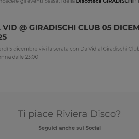
onoscere gli eventi passati della
Discoteca GIRADISCHI
? 
 VID @ GIRADISCHI CLUB 05 DICE
25
rdì 5 dicembre vivi la serata con Da Vid al Giradischi Clu
nna dalle 23:00
Ti piace Riviera Disco?
Seguici anche sui Social