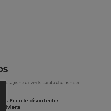
OS
ella stagione e rivivi le serate che non sei
019. Ecco le discoteche
 Riviera