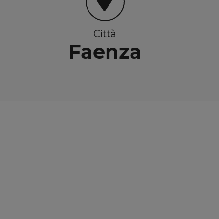
Città
Faenza
I