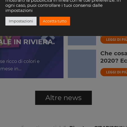
mostrarti la pubblicità in linea con le tue preferenze. In
ogni caso, puoi controllare i tuoi consensi dalle
LEGGI DI PI
impostazioni
Altromon
Impostazioni
Accetta tutto
l'appunt
30!
LEGGI DI PI
LE IN RIVIERA.
Che cosa
2020? Ec
 ricco di colori e
l mese in…
LEGGI DI PI
Altre news