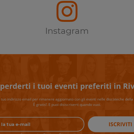
Instagram
perderti i tuoi eventi preferiti in Riv
il tuo indirizzo email per rimanere aggiornato con gli eventi nelle discoteche della 
È gratis!. E puoi disiscriverti quando vuoi.
ISCRIVITI