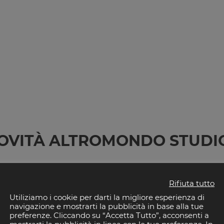
OVITÀ ALTROMONDO STUDI
tromondo Studios
. Scopri gli spettacoli più importanti d
Rifiuta tutto
Utiliziamo i cookie per darti la migliore esperienza di
Natale 2
navigazione e mostrarti la pubblicità in base alla tue
aperte in
preferenze. Cliccando su “Accetta Tutto”, acconsenti a