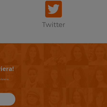
Twitter
iera!
riviera.