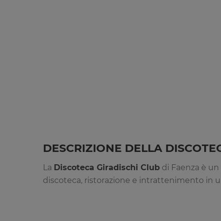
DESCRIZIONE DELLA DISCOTE
La
Discoteca Giradischi Club
di Faenza è un l
discoteca, ristorazione e intrattenimento in 
La
Discoteca Giradischi Club
è una struttura 
qualità. Il locale mantiene un’atmosfera elegan