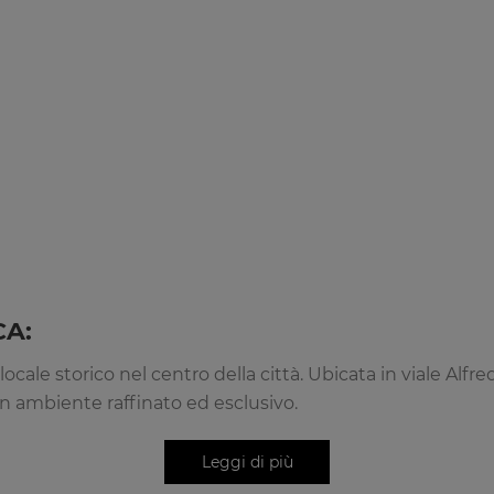
CA:
ocale storico nel centro della città. Ubicata in viale Alfr
un ambiente raffinato ed esclusivo.
polivalente che ospita serate di discoteca tradizionale, 
te e sofisticata, ideale per eventi aziendali, cene private