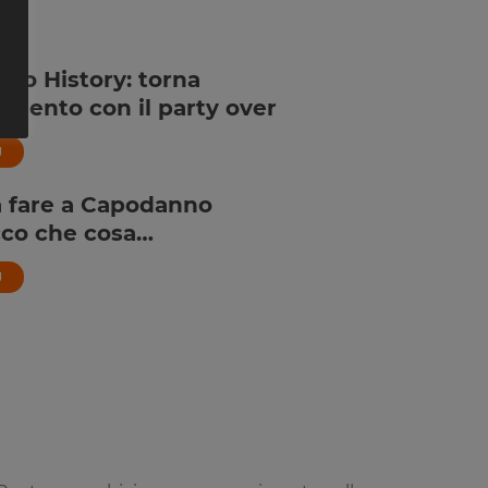
Ù
do History: torna
amento con il party over
Ù
 fare a Capodanno
co che cosa…
Ù