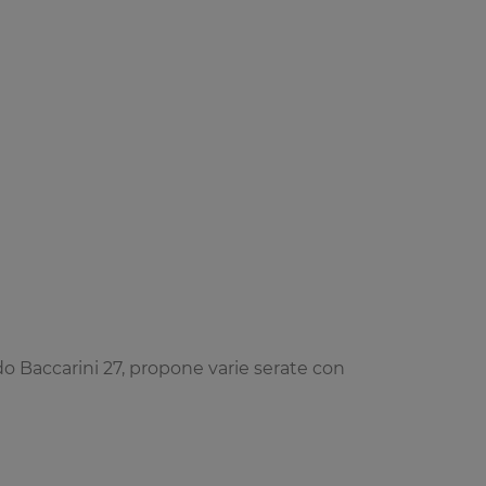
edo Baccarini 27, propone varie serate con
ristorazione curata, e intrattenimento di
 e serate danzanti regolari. La