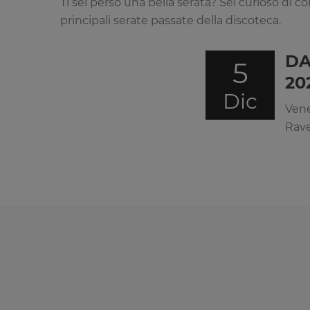
Ti sei perso una bella serata? Sei curioso di c
principali serate passate della discoteca.
DA
5
20
Dic
Vene
Rave