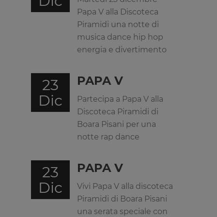
Dic
Papa V alla Discoteca
Piramidi una notte di
musica dance hip hop
energia e divertimento
PAPA V
23
Dic
Partecipa a Papa V alla
Discoteca Piramidi di
Boara Pisani per una
notte rap dance
PAPA V
23
Dic
Vivi Papa V alla discoteca
Piramidi di Boara Pisani
una serata speciale con