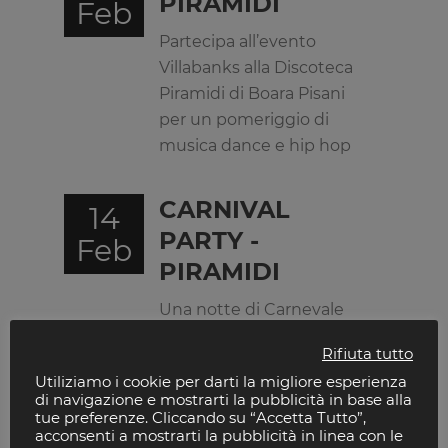
PIRAMIDI
Feb
Partecipa all’evento
Villabanks alla Discoteca
Piramidi di Boara Pisani
per un pomeriggio di
musica dance e hip hop
CARNIVAL
14
PARTY -
Feb
PIRAMIDI
Una notte di Carnevale
alla Discoteca Piramidi di
Rifiuta tutto
Boara Pisani tra
Utiliziamo i cookie per darti la migliore esperienza
maschere coriandoli e
di navigazione e mostrarti la pubblicità in base alla
tanta musica dance
tue preferenze. Cliccando su “Accetta Tutto”,
acconsenti a mostrarti la pubblicità in linea con le