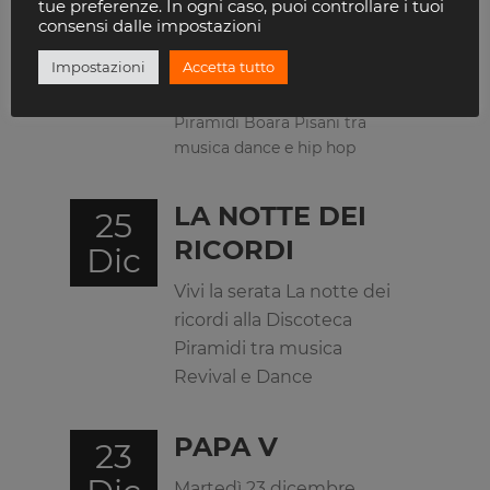
tue preferenze. In ogni caso, puoi controllare i tuoi
consensi dalle impostazioni
NIKY SAVAGE
25
Gen
Impostazioni
Accetta tutto
<pVivi una notte unica con
Niky Savage alla Discoteca
Piramidi Boara Pisani tra
musica dance e hip hop
LA NOTTE DEI
25
RICORDI
Dic
Vivi la serata La notte dei
ricordi alla Discoteca
Piramidi tra musica
Revival e Dance
PAPA V
23
Martedì 23 dicembre