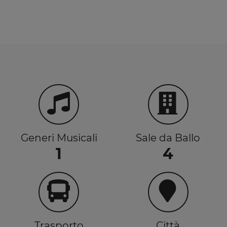
serate con generi più moderni come l’hip hop e
l’elettronica.
Generi Musicali
Sale da Ballo
1
4
Trasporto
Città