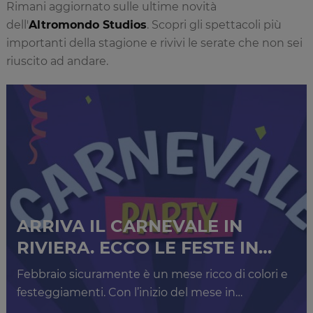
Rimani aggiornato sulle ultime novità
dell'
Altromondo Studios
. Scopri gli spettacoli più
importanti della stagione e rivivi le serate che non sei
riuscito ad andare.
ARRIVA IL CARNEVALE IN
RIVIERA. ECCO LE FESTE IN…
Febbraio sicuramente è un mese ricco di colori e
festeggiamenti. Con l’inizio del mese in…