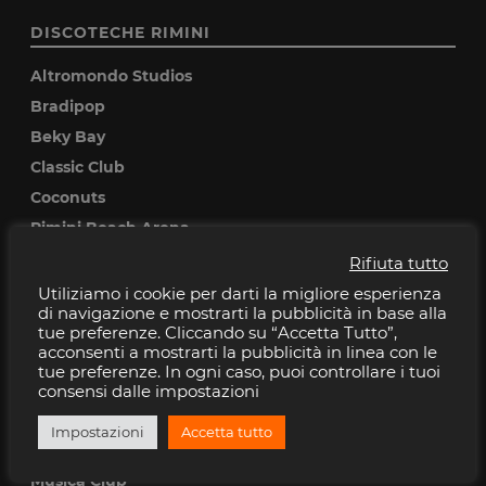
DISCOTECHE RIMINI
Altromondo Studios
Bradipop
Beky Bay
Classic Club
Coconuts
Rimini Beach Arena
Rifiuta tutto
DISCOTECHE RICCIONE
Utiliziamo i cookie per darti la migliore esperienza
di navigazione e mostrarti la pubblicità in base alla
Baia Imperiale
tue preferenze. Cliccando su “Accetta Tutto”,
acconsenti a mostrarti la pubblicità in linea con le
Cocoricò
tue preferenze. In ogni caso, puoi controllare i tuoi
Pascia
consensi dalle impostazioni
Peter pan
Impostazioni
Accetta tutto
Villa delle Rose
Musica Club