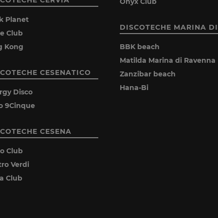
Onyx Club
k Planet
DISCOTECHE MARINA DI
ie Club
g Kong
BBK beach
Matilda Marina di Ravenna
SCOTECHE CESENATICO
Zanzibar beach
Hana-Bi
rgy Disco
o 9Cinque
SCOTECHE CESENA
ro Club
tro Verdi
ia Club