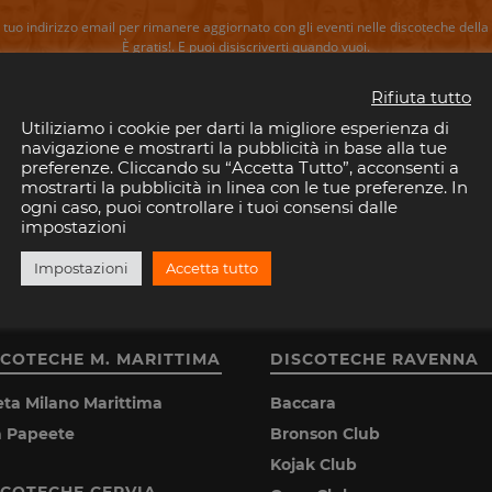
il tuo indirizzo email per rimanere aggiornato con gli eventi nelle discoteche della 
È gratis!. E puoi disiscriverti quando vuoi.
Rifiuta tutto
ISCRIVITI
Utiliziamo i cookie per darti la migliore esperienza di
navigazione e mostrarti la pubblicità in base alla tue
preferenze. Cliccando su “Accetta Tutto”, acconsenti a
Consenti a Riviera Disco di salvare la tua email.
mostrarti la pubblicità in linea con le tue preferenze. In
ogni caso, puoi controllare i tuoi consensi dalle
impostazioni
Impostazioni
Accetta tutto
SCOTECHE M. MARITTIMA
DISCOTECHE RAVENNA
eta Milano Marittima
Baccara
la Papeete
Bronson Club
Kojak Club
SCOTECHE CERVIA