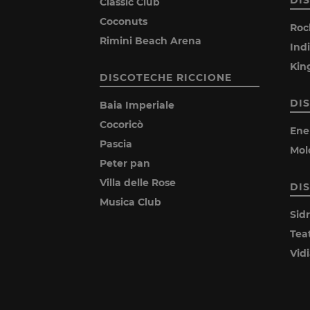
Classic Club
Coconuts
Roc
Rimini Beach Arena
Ind
Kin
DISCOTECHE RICCIONE
DI
Baia Imperiale
Cocoricò
Ene
Pascia
Mol
Peter pan
Villa delle Rose
DI
Musica Club
Sid
Tea
Vid