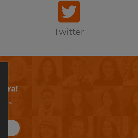
Twitter
iera!
riviera.