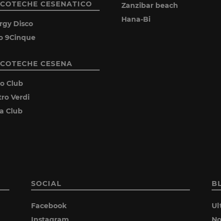
SCOTECHE CESENATICO
Zanzibar beach
Hana-Bi
rgy Disco
o 9Cinque
SCOTECHE CESENA
ro Club
tro Verdi
ia Club
SOCIAL
B
Facebook
Ul
Instagram
No