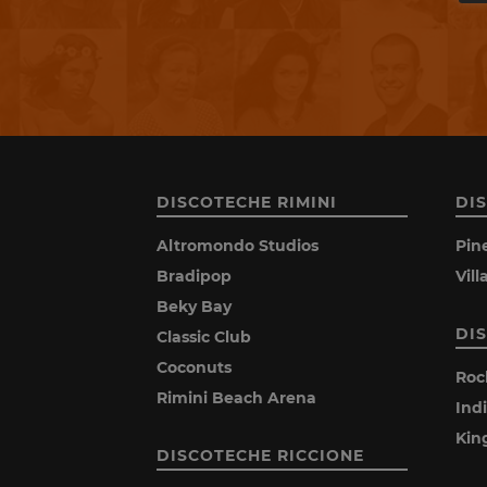
DISCOTECHE RIMINI
DI
Altromondo Studios
Pin
Bradipop
Vil
Beky Bay
DI
Classic Club
Coconuts
Roc
Rimini Beach Arena
Ind
Kin
DISCOTECHE RICCIONE