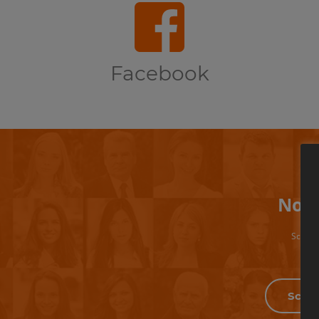
Facebook
Non 
Scrivi 