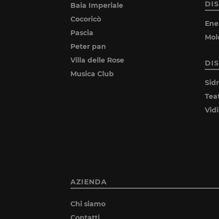
DI
Baia Imperiale
Cocoricò
Ene
Pascia
Mol
Peter pan
Villa delle Rose
DI
Musica Club
Sid
Tea
Vid
AZIENDA
Chi siamo
Contatti