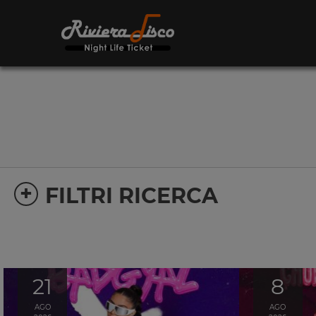
+
FILTRI RICERCA
21
8
AGO
AGO