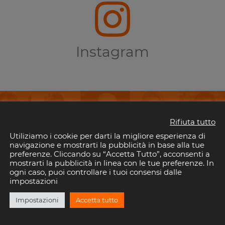
Instagram
Rifiuta tutto
Utiliziamo i cookie per darti la migliore esperienza di
perderti i tuoi eventi preferiti in Riv
navigazione e mostrarti la pubblicità in base alla tue
preferenze. Cliccando su “Accetta Tutto”, acconsenti a
mostrarti la pubblicità in linea con le tue preferenze. In
il tuo indirizzo email per rimanere aggiornato con gli eventi nelle discoteche della 
ogni caso, puoi controllare i tuoi consensi dalle
È gratis!. E puoi disiscriverti quando vuoi.
impostazioni
Impostazioni
Accetta tutto
ISCRIVITI