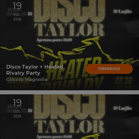
19
LUG
2026
Disco Taylor + Heated
TERMINATO
Rivalry Party
Circolo Magnolia
19
LUG
2026