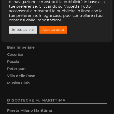
di navigazione e mostrarti la pubblicità in base alla
Beky Bay
tue preferenze. Cliccando su “Accetta Tutto”,
Classic Club
acconsenti a mostrarti la pubblicità in linea con le
tue preferenze. In ogni caso, puoi controllare i tuoi
Coconuts
consensi dalle impostazioni
Rimini Beach Arena
Impostazioni
Accetta tutto
DISCOTECHE RICCIONE
Baia Imperiale
Cocoricò
Pascia
Peter pan
Villa delle Rose
Musica Club
DISCOTECHE M. MARITTIMA
Pineta Milano Marittima