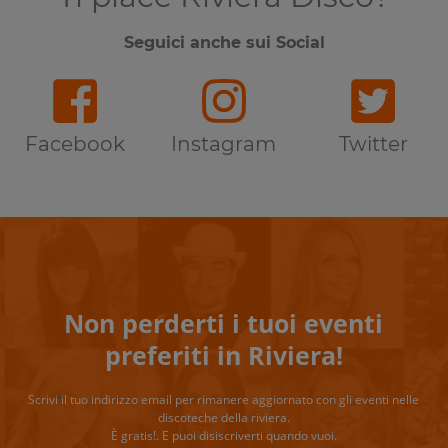
Seguici anche sui Social
Facebook
Instagram
Twitter
Non perderti i tuoi eventi
preferiti in Riviera!
Scrivi il tuo indirizzo email per rimanere aggiornato con gli eventi nelle
discoteche della riviera.
È gratis!. E puoi disiscriverti quando vuoi.