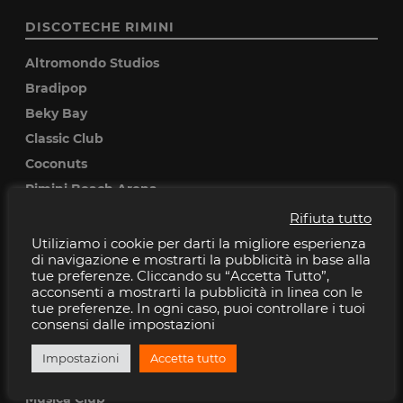
DISCOTECHE RIMINI
Altromondo Studios
Bradipop
Beky Bay
Classic Club
Coconuts
Rimini Beach Arena
Rifiuta tutto
DISCOTECHE RICCIONE
Utiliziamo i cookie per darti la migliore esperienza
di navigazione e mostrarti la pubblicità in base alla
Baia Imperiale
tue preferenze. Cliccando su “Accetta Tutto”,
acconsenti a mostrarti la pubblicità in linea con le
Cocoricò
tue preferenze. In ogni caso, puoi controllare i tuoi
Pascia
consensi dalle impostazioni
Peter pan
Impostazioni
Accetta tutto
Villa delle Rose
Musica Club