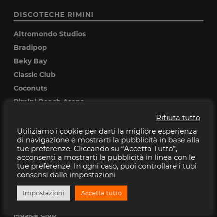
DISCOTECHE RIMINI
Altromondo Studios
Bradipop
Beky Bay
Classic Club
Coconuts
Rimini Beach Arena
Rifiuta tutto
DISCOTECHE RICCIONE
Utiliziamo i cookie per darti la migliore esperienza
di navigazione e mostrarti la pubblicità in base alla
Baia Imperiale
tue preferenze. Cliccando su “Accetta Tutto”,
acconsenti a mostrarti la pubblicità in linea con le
Cocoricò
tue preferenze. In ogni caso, puoi controllare i tuoi
Pascia
consensi dalle impostazioni
Peter pan
Impostazioni
Accetta tutto
Villa delle Rose
Musica Club