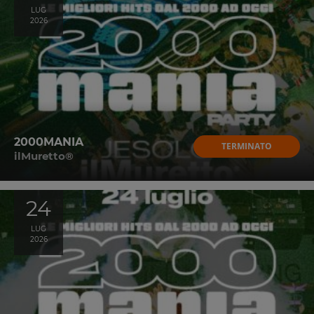
LUG
2026
2000MANIA
TERMINATO
ilMuretto®
24
LUG
2026