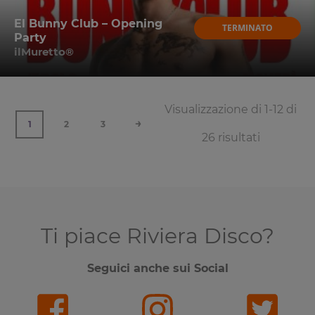
El Bunny Club – Opening
TERMINATO
Party
ilMuretto®
Visualizzazione di 1-12 di
→
1
2
3
26 risultati
Ti piace Riviera Disco?
Seguici anche sui Social