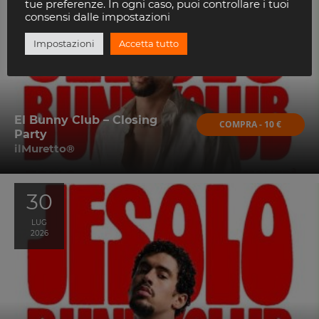
AGO
tue preferenze. In ogni caso, puoi controllare i tuoi
2026
consensi dalle impostazioni
Impostazioni
Accetta tutto
El Bunny Club – Closing
COMPRA - 10 €
Party
ilMuretto®
30
LUG
2026