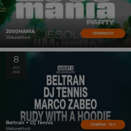
2000MANIA
TERMINATO
ilMuretto®
8
AGO
2026
Beltran + Dj Tennis
COMPRA - 10 €
ilMuretto®