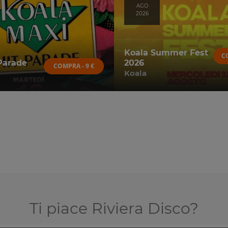
AGO
2026
Koala Summer Fest
C
Parade
2026
COMPRA - 9 €
Koala
Ti piace Riviera Disco?