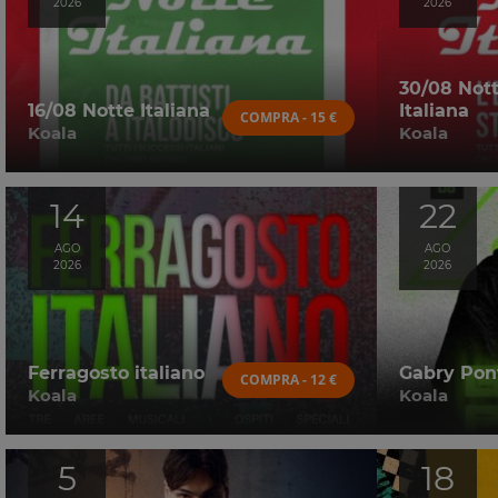
2026
2026
30/08 Not
16/08 Notte Italiana
Italiana
COMPRA - 15 €
Koala
Koala
14
22
AGO
AGO
2026
2026
Ferragosto italiano
Gabry Pon
COMPRA - 12 €
Koala
Koala
5
18