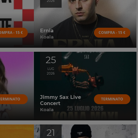
2026
Ernia
OMPRA - 15 €
COMPRA - 15 €
Koala
25
LUG
2026
Jimmy Sax Live
TERMINATO
TERMINATO
Concert
Koala
21