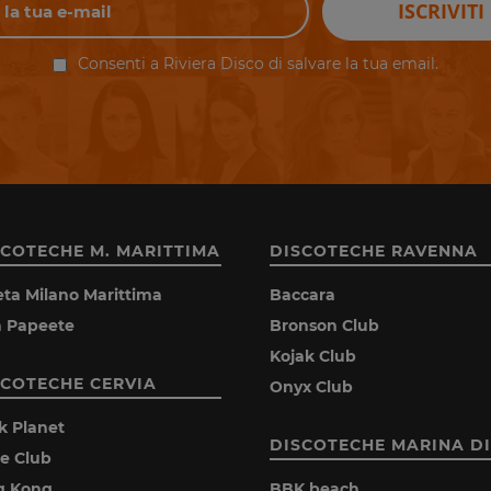
ISCRIVITI
Consenti a Riviera Disco di salvare la tua email.
SCOTECHE M. MARITTIMA
DISCOTECHE RAVENNA
eta Milano Marittima
Baccara
la Papeete
Bronson Club
Kojak Club
SCOTECHE CERVIA
Onyx Club
k Planet
DISCOTECHE MARINA DI
ie Club
g Kong
BBK beach