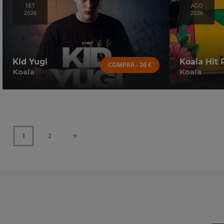
SET
AGO
2026
2026
Kid Yugi
Koala Hit 
COMPRA - 20 €
Koala
Koala
→
1
2