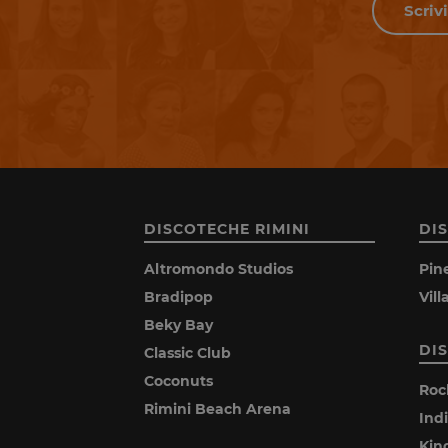
DISCOTECHE RIMINI
DI
Altromondo Studios
Pin
Bradipop
Vil
Beky Bay
DI
Classic Club
Coconuts
Roc
Rimini Beach Arena
Ind
Kin