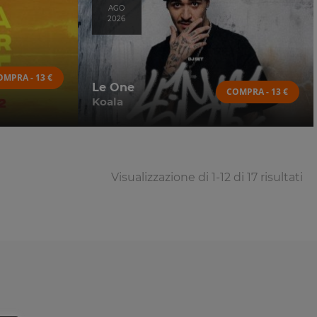
AGO
2026
OMPRA - 13 €
Le One
COMPRA - 13 €
Koala
Visualizzazione di 1-12 di 17 risultati