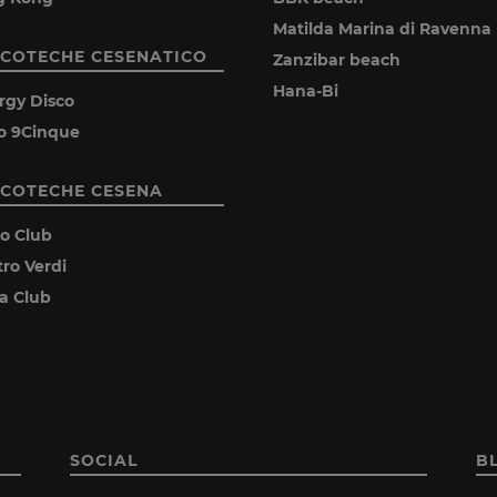
Matilda Marina di Ravenna
SCOTECHE CESENATICO
Zanzibar beach
Hana-Bi
rgy Disco
o 9Cinque
SCOTECHE CESENA
ro Club
tro Verdi
ia Club
SOCIAL
B