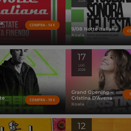
2026
te
COMPRA - 14 €
9/08 Notte Italiana
C
Koala
17
LUG
2026
Grand Opening –
te
Cristina D’Avena
COMPRA - 10 €
Koala
12