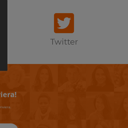
Twitter
iera!
riviera.