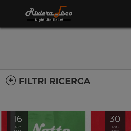
+
FILTRI RICERCA
16
30
AGO
AGO