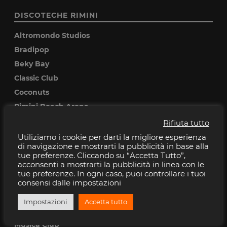
DISCOTECHE RIMINI
Altromondo Studios
Bradipop
Beky Bay
Classic Club
Coconuts
Rimini Beach Arena
Rifiuta tutto
DISCOTECHE RICCIONE
Utiliziamo i cookie per darti la migliore esperienza
di navigazione e mostrarti la pubblicità in base alla
Baia Imperiale
tue preferenze. Cliccando su “Accetta Tutto”,
acconsenti a mostrarti la pubblicità in linea con le
Cocoricò
tue preferenze. In ogni caso, puoi controllare i tuoi
Pascia
consensi dalle impostazioni
Peter pan
Impostazioni
Accetta tutto
Villa delle Rose
Musica Club