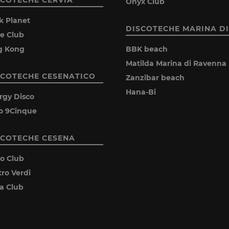
Onyx Club
k Planet
DISCOTECHE MARINA DI
ie Club
g Kong
BBK beach
Matilda Marina di Ravenna
SCOTECHE CESENATICO
Zanzibar beach
Hana-Bi
rgy Disco
o 9Cinque
SCOTECHE CESENA
ro Club
tro Verdi
ia Club