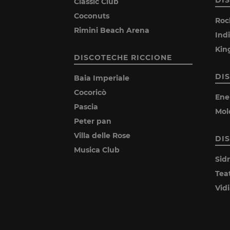
Classic Club
Coconuts
Roc
Rimini Beach Arena
Ind
Kin
DISCOTECHE RICCIONE
DI
Baia Imperiale
Cocoricò
Ene
Pascia
Mol
Peter pan
Villa delle Rose
DI
Musica Club
Sid
Tea
Vid