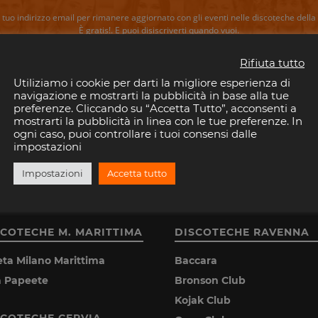
il tuo indirizzo email per rimanere aggiornato con gli eventi nelle discoteche della 
È gratis!. E puoi disiscriverti quando vuoi.
Rifiuta tutto
ISCRIVITI
Utiliziamo i cookie per darti la migliore esperienza di
navigazione e mostrarti la pubblicità in base alla tue
preferenze. Cliccando su “Accetta Tutto”, acconsenti a
Consenti a Riviera Disco di salvare la tua email.
mostrarti la pubblicità in linea con le tue preferenze. In
ogni caso, puoi controllare i tuoi consensi dalle
impostazioni
Impostazioni
Accetta tutto
SCOTECHE M. MARITTIMA
DISCOTECHE RAVENNA
eta Milano Marittima
Baccara
la Papeete
Bronson Club
Kojak Club
SCOTECHE CERVIA