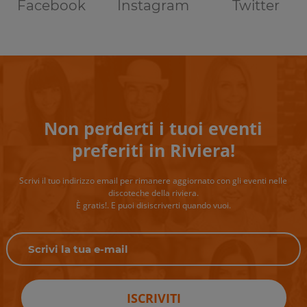
Facebook
Instagram
Twitter
Non perderti i tuoi eventi
preferiti in Riviera!
Scrivi il tuo indirizzo email per rimanere aggiornato con gli eventi nelle
discoteche della riviera.
È gratis!. E puoi disiscriverti quando vuoi.
ISCRIVITI