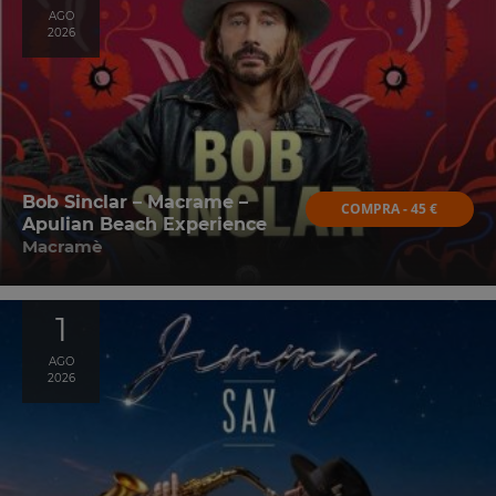
AGO
2026
Bob Sinclar – Macrame –
COMPRA - 45 €
Apulian Beach Experience
Macramè
1
AGO
2026