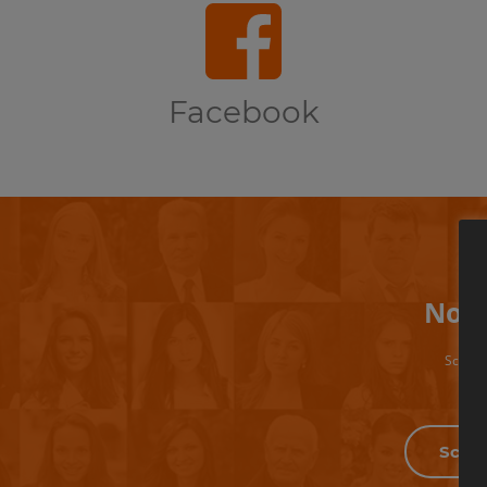
Facebook
Non 
Scrivi 