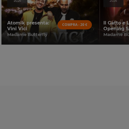
2026
2026
Atomik presenta:
Il Gatto e 
COMPRA - 20 €
Vini Vici
Opening S
Madame Butterfly
Madame But