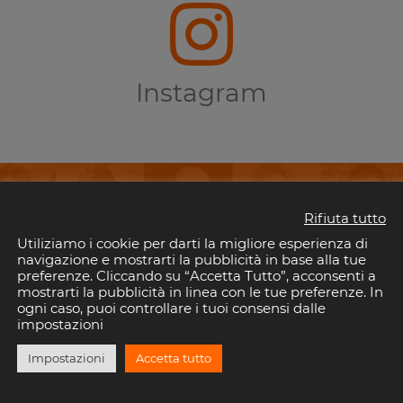
Instagram
Rifiuta tutto
Utiliziamo i cookie per darti la migliore esperienza di
perderti i tuoi eventi preferiti in Riv
navigazione e mostrarti la pubblicità in base alla tue
preferenze. Cliccando su “Accetta Tutto”, acconsenti a
mostrarti la pubblicità in linea con le tue preferenze. In
il tuo indirizzo email per rimanere aggiornato con gli eventi nelle discoteche della 
ogni caso, puoi controllare i tuoi consensi dalle
È gratis!. E puoi disiscriverti quando vuoi.
impostazioni
Impostazioni
Accetta tutto
ISCRIVITI