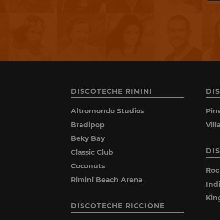
DISCOTECHE RIMINI
DI
Altromondo Studios
Pin
Bradipop
Vil
Beky Bay
DI
Classic Club
Coconuts
Roc
Rimini Beach Arena
Ind
Kin
DISCOTECHE RICCIONE