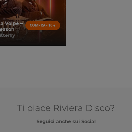
La Volpe –
COMPRA - 10 €
eason
terfly
Ti piace Riviera Disco?
Seguici anche sui Social