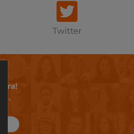
Twitter
iera!
riviera.