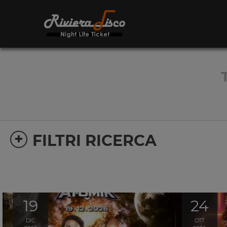
+
FILTRI RICERCA
19
24
DIC
OTT