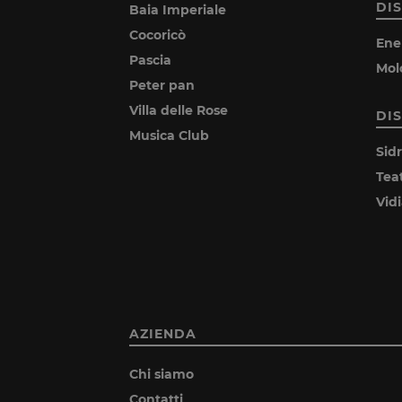
DI
Baia Imperiale
Cocoricò
Ene
Pascia
Mol
Peter pan
Villa delle Rose
DI
Musica Club
Sid
Tea
Vid
AZIENDA
Chi siamo
Contatti