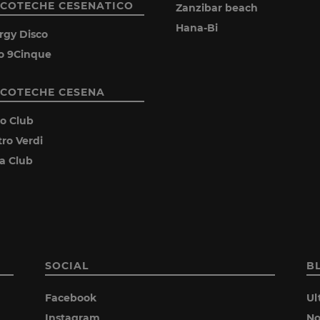
SCOTECHE CESENATICO
Zanzibar beach
Hana-Bi
rgy Disco
o 9Cinque
SCOTECHE CESENA
ro Club
tro Verdi
ia Club
SOCIAL
B
Facebook
Ul
Instagram
No