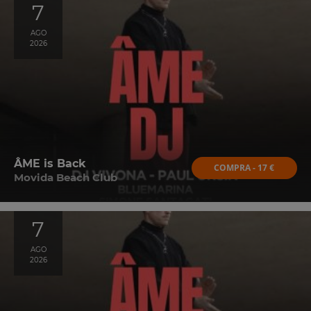
7
AGO
2026
ÂME is Back
COMPRA - 17 €
Movida Beach Club
7
AGO
2026