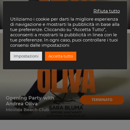
Opening Party with
TERMINATO
Rifiuta tutto
Andrea Oliva
Movida Beach Club
Utiliziamo i cookie per darti la migliore esperienza
di navigazione e mostrarti la pubblicità in base alla
tue preferenze. Cliccando su “Accetta Tutto”,
acconsenti a mostrarti la pubblicità in linea con le
1
tue preferenze. In ogni caso, puoi controllare i tuoi
consensi dalle impostazioni
AGO
2026
Impostazioni
Accetta tutto
Opening Party with
TERMINATO
Andrea Oliva
Movida Beach Club