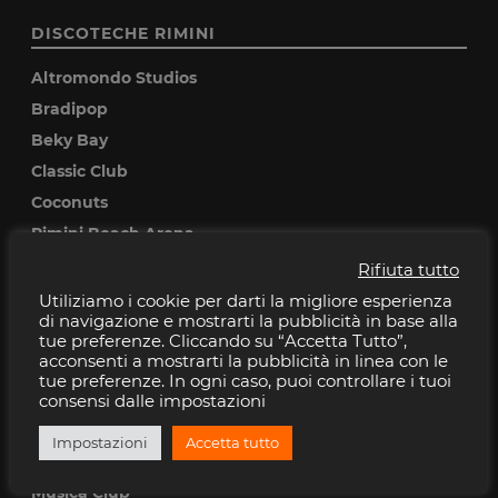
DISCOTECHE RIMINI
Altromondo Studios
Bradipop
Beky Bay
Classic Club
Coconuts
Rimini Beach Arena
Rifiuta tutto
DISCOTECHE RICCIONE
Utiliziamo i cookie per darti la migliore esperienza
di navigazione e mostrarti la pubblicità in base alla
Baia Imperiale
tue preferenze. Cliccando su “Accetta Tutto”,
acconsenti a mostrarti la pubblicità in linea con le
Cocoricò
tue preferenze. In ogni caso, puoi controllare i tuoi
Pascia
consensi dalle impostazioni
Peter pan
Impostazioni
Accetta tutto
Villa delle Rose
Musica Club