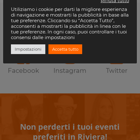
Rifiuta tutto
Utiliziamo i cookie per darti la migliore esperienza
di navigazione e mostrarti la pubblicità in base alla
tue preferenze. Cliccando su “Accetta Tutto”,
Ti piace Riviera Disco?
acconsenti a mostrarti la pubblicità in linea con le
tue preferenze. In ogni caso, puoi controllare i tuoi
consensi dalle impostazioni
Seguici anche sui Social
Impostazioni
Accetta tutto
Facebook
Instagram
Twitter
Non perderti i tuoi eventi
preferiti in Riviera!