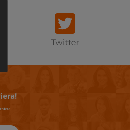
Twitter
iera!
riviera.