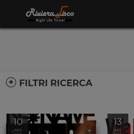
+
FILTRI RICERCA
10
13
AGO
AGO