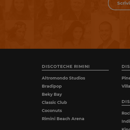
DISCOTECHE RIMINI
DI
Altromondo Studios
Pin
Bradipop
Vil
Beky Bay
DI
Classic Club
Coconuts
Roc
Rimini Beach Arena
Ind
Kin