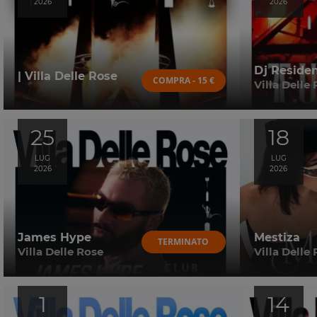
2026
2026
Dj Reside
| Villa Delle Rose
COMPRA - 15 €
Villa Delle
25
18
LUG
LUG
2026
2026
James Hype
Mestiza
TERMINATO
Villa Delle Rose
Villa Delle
1
14