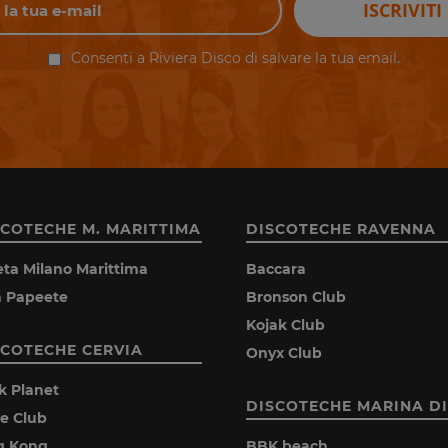
ISCRIVITI
Consenti a Riviera Disco di salvare la tua email.
SCOTECHE M. MARITTIMA
DISCOTECHE RAVENNA
eta Milano Marittima
Baccara
la Papeete
Bronson Club
Kojak Club
SCOTECHE CERVIA
Onyx Club
k Planet
DISCOTECHE MARINA DI
ie Club
g Kong
BBK beach