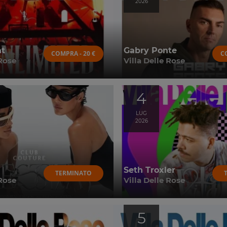
2026
nt
Gabry Ponte
COMPRA - 20 €
C
 Rose
Villa Delle Rose
4
LUG
2026
Seth Troxler
TERMINATO
 Rose
Villa Delle Rose
5