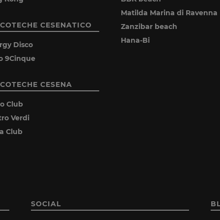
Matilda Marina di Ravenna
SCOTECHE CESENATICO
Zanzibar beach
Hana-Bi
rgy Disco
o 9Cinque
SCOTECHE CESENA
ro Club
tro Verdi
ia Club
SOCIAL
B