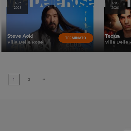
AGO
AGO
2026
2026
Steve Aoki
Tedua
TERMINATO
Villa Delle Rose
Villa Delle
→
1
2