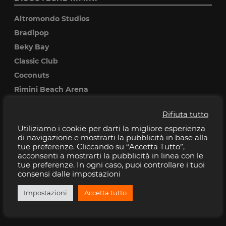
Altromondo Studios
Bradipop
Beky Bay
Classic Club
Coconuts
Rimini Beach Arena
Rifiuta tutto
DISCOTECHE RICCIONE
Utiliziamo i cookie per darti la migliore esperienza
Baia Imperiale
di navigazione e mostrarti la pubblicità in base alla
tue preferenze. Cliccando su “Accetta Tutto”,
Cocoricò
acconsenti a mostrarti la pubblicità in linea con le
Pascia
tue preferenze. In ogni caso, puoi controllare i tuoi
consensi dalle impostazioni
Peter pan
Villa delle Rose
Impostazioni
Accetta tutto
Musica Club