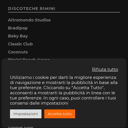
DISCOTECHE RIMINI
Altromondo Studios
Bradipop
Beky Bay
Classic Club
Coconuts
Rimini Beach Arena
Rifiuta tutto
DISCOTECHE RICCIONE
Utiliziamo i cookie per darti la migliore esperienza
di navigazione e mostrarti la pubblicità in base alla
Baia Imperiale
tue preferenze. Cliccando su “Accetta Tutto”,
acconsenti a mostrarti la pubblicità in linea con le
Cocoricò
tue preferenze. In ogni caso, puoi controllare i tuoi
Pascia
consensi dalle impostazioni
Peter pan
Impostazioni
Accetta tutto
Villa delle Rose
Musica Club