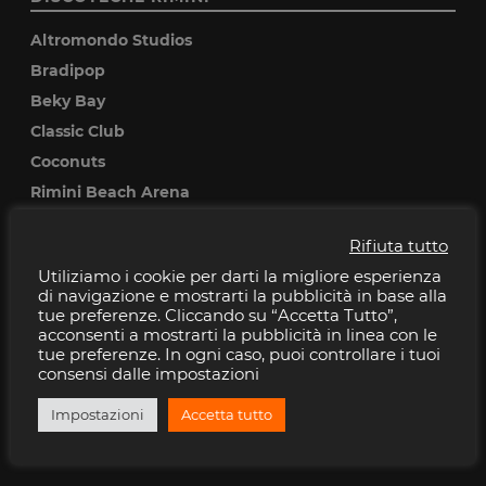
Altromondo Studios
Bradipop
Beky Bay
Classic Club
Coconuts
Rimini Beach Arena
Rifiuta tutto
DISCOTECHE RICCIONE
Utiliziamo i cookie per darti la migliore esperienza
Baia Imperiale
di navigazione e mostrarti la pubblicità in base alla
tue preferenze. Cliccando su “Accetta Tutto”,
Cocoricò
acconsenti a mostrarti la pubblicità in linea con le
Pascia
tue preferenze. In ogni caso, puoi controllare i tuoi
consensi dalle impostazioni
Peter pan
Villa delle Rose
Impostazioni
Accetta tutto
Musica Club