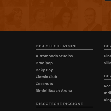
DISCOTECHE RIMINI
DI
Altromondo Studios
Pin
Bradipop
Vil
Beky Bay
DI
Classic Club
Coconuts
Roc
Rimini Beach Arena
Ind
Kin
DISCOTECHE RICCIONE