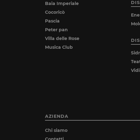
DI
Baia Imperiale
Cocoricò
Ene
Pascia
Mol
Peter pan
Villa delle Rose
DI
Musica Club
Sid
Tea
Vid
AZIENDA
Chi siamo
Contatti