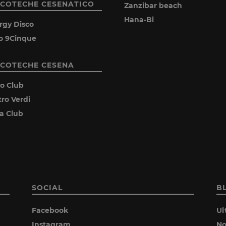
SCOTECHE CESENATICO
Zanzibar beach
Hana-Bi
rgy Disco
o 9Cinque
SCOTECHE CESENA
ro Club
tro Verdi
ia Club
SOCIAL
B
Facebook
Ul
Instagram
No