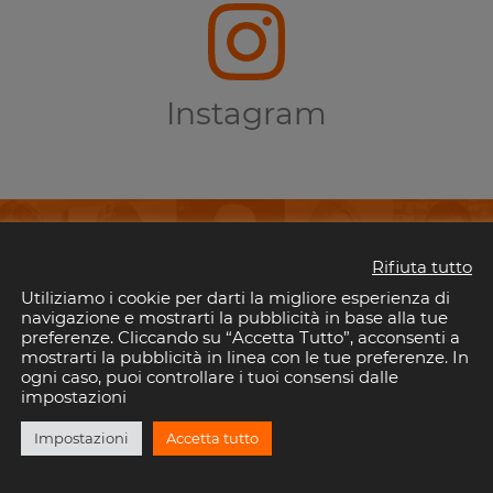
Instagram
Rifiuta tutto
Utiliziamo i cookie per darti la migliore esperienza di
perderti i tuoi eventi preferiti in Riv
navigazione e mostrarti la pubblicità in base alla tue
preferenze. Cliccando su “Accetta Tutto”, acconsenti a
mostrarti la pubblicità in linea con le tue preferenze. In
il tuo indirizzo email per rimanere aggiornato con gli eventi nelle discoteche della 
ogni caso, puoi controllare i tuoi consensi dalle
È gratis!. E puoi disiscriverti quando vuoi.
impostazioni
Impostazioni
Accetta tutto
ISCRIVITI