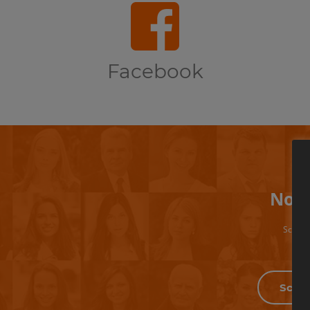
Facebook
Non 
Scrivi 