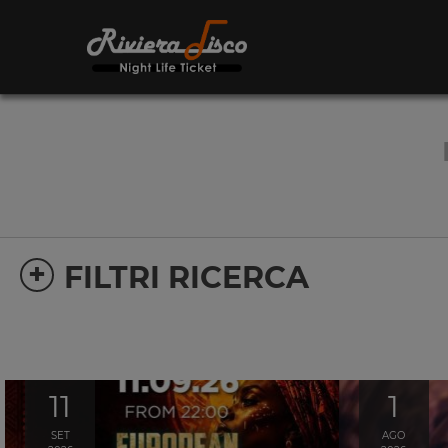
+
FILTRI RICERCA
11
1
SET
AGO