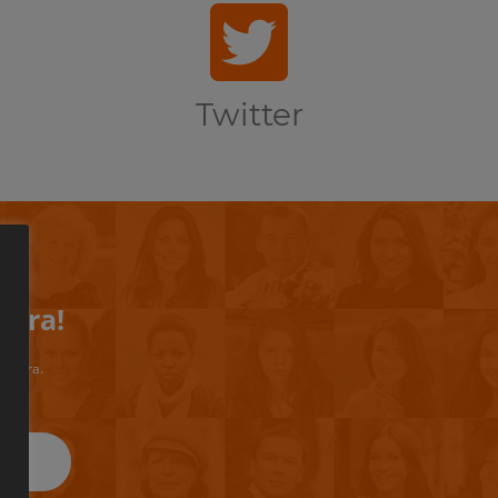
Twitter
iera!
riviera.