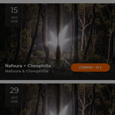
15
AGO
2026
Nafoura + Clorophilla
COMPRA - 15 €
Nafoura & Clorophilla
29
AGO
2026