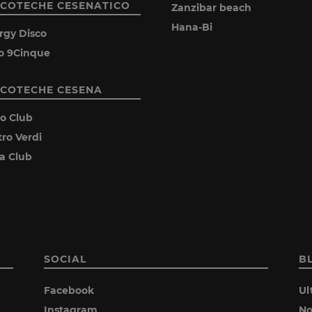
SCOTECHE CESENATICO
Zanzibar beach
Hana-Bi
rgy Disco
o 9Cinque
SCOTECHE CESENA
ro Club
tro Verdi
ia Club
SOCIAL
B
Facebook
Ul
Instagram
No