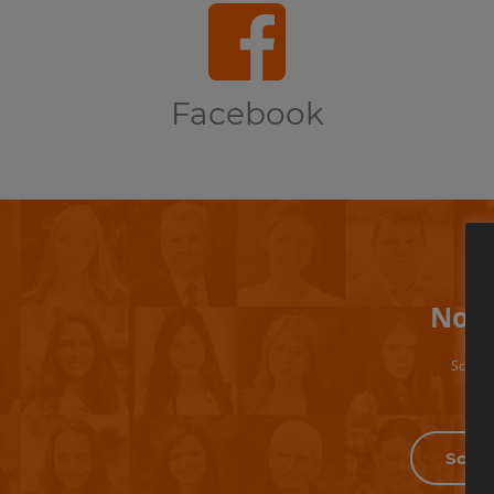
Facebook
Non 
Scrivi 