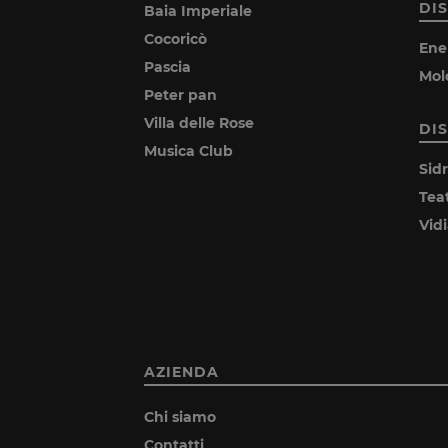
DI
Baia Imperiale
Cocoricò
Ene
Pascia
Mol
Peter pan
Villa delle Rose
DI
Musica Club
Sid
Tea
Vid
AZIENDA
Chi siamo
Contatti