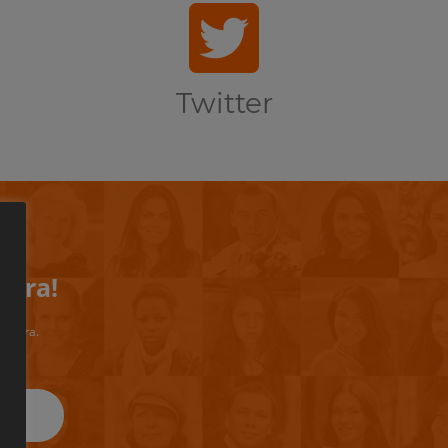
Twitter
iera!
riviera.