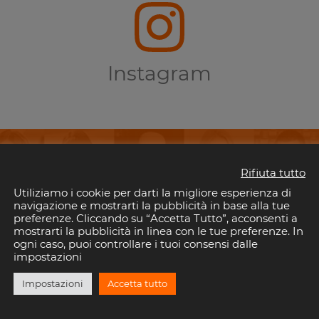
Instagram
Rifiuta tutto
Utiliziamo i cookie per darti la migliore esperienza di
perderti i tuoi eventi preferiti in Riv
navigazione e mostrarti la pubblicità in base alla tue
preferenze. Cliccando su “Accetta Tutto”, acconsenti a
mostrarti la pubblicità in linea con le tue preferenze. In
il tuo indirizzo email per rimanere aggiornato con gli eventi nelle discoteche della 
ogni caso, puoi controllare i tuoi consensi dalle
È gratis!. E puoi disiscriverti quando vuoi.
impostazioni
Impostazioni
Accetta tutto
ISCRIVITI