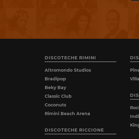
DISCOTECHE RIMINI
DI
Altromondo Studios
Pin
Bradipop
Vil
Beky Bay
DI
Classic Club
Coconuts
Roc
Rimini Beach Arena
Ind
Kin
DISCOTECHE RICCIONE