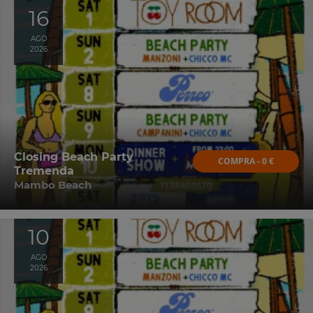
16
AGO
2026
Closing Beach Party
COMPRA - 0 €
Tremenda
Mambo Beach
10
AGO
2026