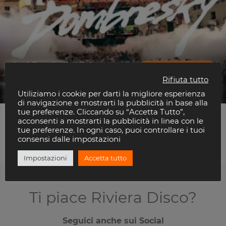
the Mirrorballs Night con
COMPRA - 0 €
Dombresky
Rifiuta tutto
Papeete Beach
Utiliziamo i cookie per darti la migliore esperienza
di navigazione e mostrarti la pubblicità in base alla
tue preferenze. Cliccando su “Accetta Tutto”,
acconsenti a mostrarti la pubblicità in linea con le
Visualizzazione di 7 risultati
tue preferenze. In ogni caso, puoi controllare i tuoi
consensi dalle impostazioni
Impostazioni
Accetta tutto
Ti piace Riviera Disco?
Seguici anche sui Social