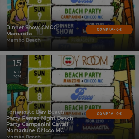
Dinner Show CMCC
COMPRA - 0 €
Mamacita
Mambo Beach
15
AGO
2026
Ferragosto Day Beach
COMPRA - 0 €
Party Perreo Night Beach
Party Campanini Cavalli
Nomadune Chicco MC
Mambo Beach