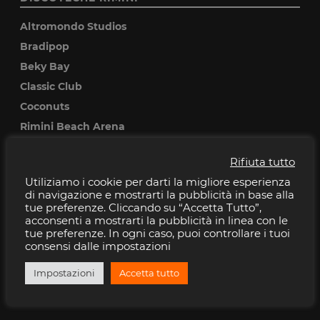
Altromondo Studios
Bradipop
Beky Bay
Classic Club
Coconuts
Rimini Beach Arena
Rifiuta tutto
DISCOTECHE RICCIONE
Utiliziamo i cookie per darti la migliore esperienza
Baia Imperiale
di navigazione e mostrarti la pubblicità in base alla
tue preferenze. Cliccando su “Accetta Tutto”,
Cocoricò
acconsenti a mostrarti la pubblicità in linea con le
Pascia
tue preferenze. In ogni caso, puoi controllare i tuoi
consensi dalle impostazioni
Peter pan
Villa delle Rose
Impostazioni
Accetta tutto
Musica Club