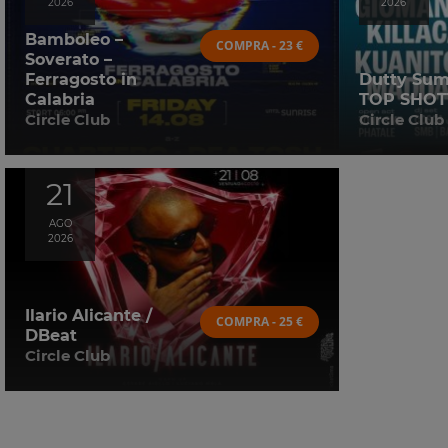
2026
2026
Bamboleo –
COMPRA - 23 €
Soverato –
Ferragosto in
Dutty Su
Calabria
TOP SHOT
Circle Club
Circle Club
21
AGO
2026
Ilario Alicante /
COMPRA - 25 €
DBeat
Circle Club