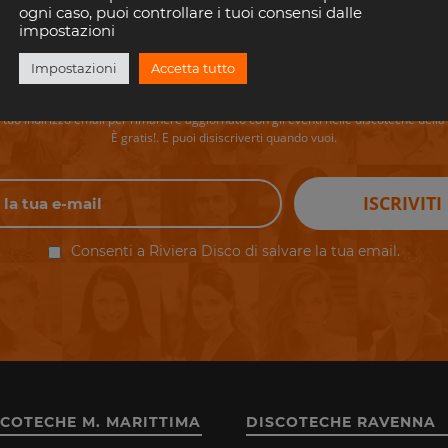
ogni caso, puoi controllare i tuoi consensi dalle
impostazioni
perderti i tuoi eventi preferiti in Riv
Impostazioni
Accetta tutto
il tuo indirizzo email per rimanere aggiornato con gli eventi nelle discoteche della 
È gratis!. E puoi disiscriverti quando vuoi.
ISCRIVITI
Consenti a Riviera Disco di salvare la tua email.
SCOTECHE M. MARITTIMA
DISCOTECHE RAVENNA