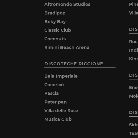
Altromondo Studios
Pin
Bradipop
Vil
Beky Bay
DI
Classic Club
Coconuts
Roc
Rimini Beach Arena
Ind
Kin
DISCOTECHE RICCIONE
DI
Baia Imperiale
Cocoricò
Ene
Pascia
Mol
Peter pan
Villa delle Rose
DI
Musica Club
Sid
Tea