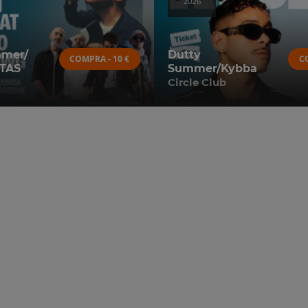
2026
mmer/
Dutty
COMPRA - 10 €
C
TAS
Summer/Kybba
Circle Club