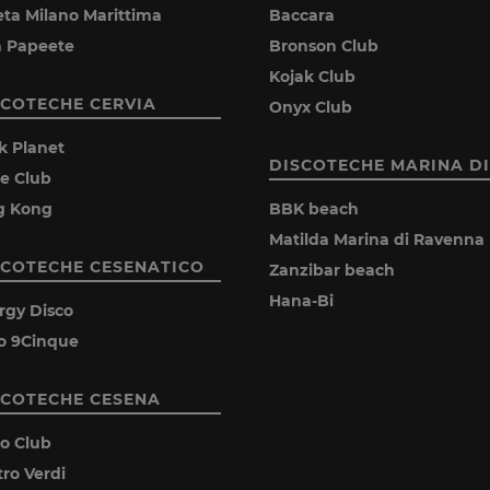
eta Milano Marittima
Baccara
la Papeete
Bronson Club
Kojak Club
SCOTECHE CERVIA
Onyx Club
k Planet
DISCOTECHE MARINA DI
ie Club
g Kong
BBK beach
Matilda Marina di Ravenna
SCOTECHE CESENATICO
Zanzibar beach
Hana-Bi
rgy Disco
o 9Cinque
SCOTECHE CESENA
ro Club
tro Verdi