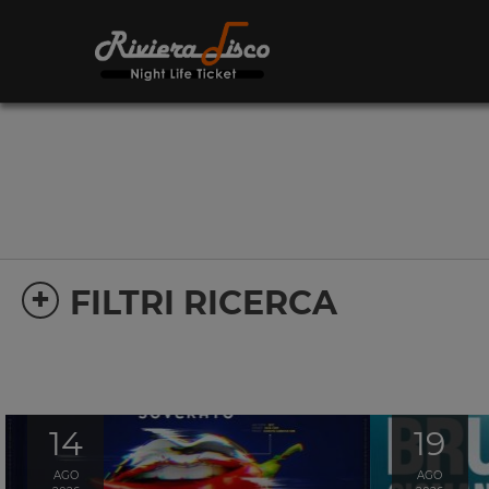
+
FILTRI RICERCA
14
19
AGO
AGO