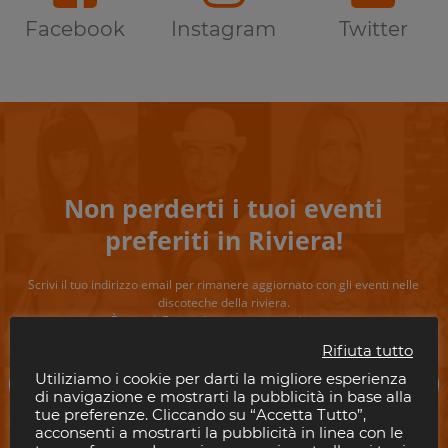
Facebook
Instagram
Twitter
Non perderti i tuoi eventi
preferiti in Riviera!
Scrivi il tuo indirizzo email per rimanere aggiornato con gli eventi nelle
discoteche della riviera.
È gratis!. E puoi disiscriverti quando vuoi.
Rifiuta tutto
Utiliziamo i cookie per darti la migliore esperienza
di navigazione e mostrarti la pubblicità in base alla
tue preferenze. Cliccando su “Accetta Tutto”,
acconsenti a mostrarti la pubblicità in linea con le