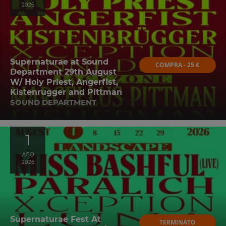
2026
Supernaturae at Sound
COMPRA - 25 €
Department 29th August
W/ Holy Priest, Angerfist,
Kistenrugger and Pittman
SOUND DEPARTMENT
1
AGO
2026
Supernaturae Fest At
TERMINATO