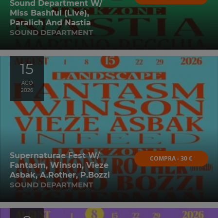
Sound Department W/
Miss Bashful (Live),
Paralich And Nastia
SOUND DEPARTMENT
15
AGO
2026
Supernaturae Fest W/
COMPRA - 30 €
Fantasm, Winson, Vieze
Asbak, A.Rother, P.Bozzi
SOUND DEPARTMENT