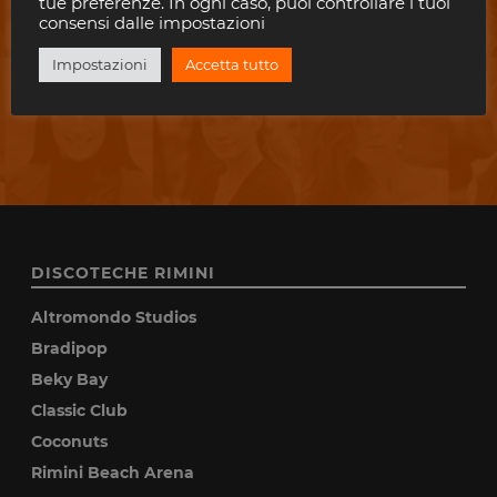
tue preferenze. In ogni caso, puoi controllare i tuoi
ISCRIVITI
consensi dalle impostazioni
Impostazioni
Accetta tutto
Consenti a Riviera Disco di salvare la tua email.
DISCOTECHE RIMINI
Altromondo Studios
Bradipop
Beky Bay
Classic Club
Coconuts
Rimini Beach Arena