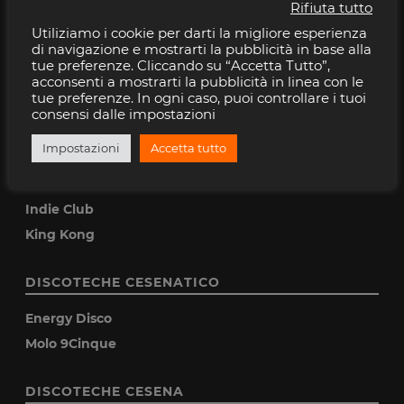
Rifiuta tutto
Utiliziamo i cookie per darti la migliore esperienza
DISCOTECHE M. MARITTIMA
di navigazione e mostrarti la pubblicità in base alla
tue preferenze. Cliccando su “Accetta Tutto”,
Pineta Milano Marittima
acconsenti a mostrarti la pubblicità in linea con le
tue preferenze. In ogni caso, puoi controllare i tuoi
Villa Papeete
consensi dalle impostazioni
DISCOTECHE CERVIA
Impostazioni
Accetta tutto
Rock Planet
Indie Club
King Kong
DISCOTECHE CESENATICO
Energy Disco
Molo 9Cinque
DISCOTECHE CESENA