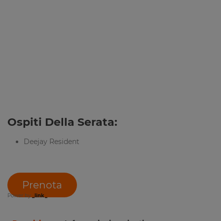
Ospiti Della Serata:
Deejay Resident
Prenota
Power by
_link_