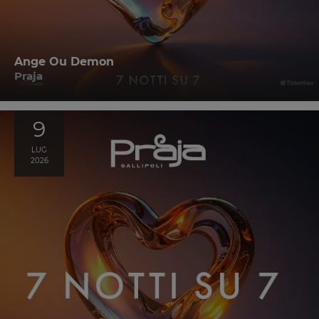
Ange Ou Demon
Praja
9
LUG
2026