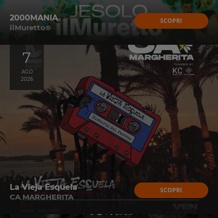
2000MANIA
SCOPRI
ilMuretto®
7
AGO
2026
La Vieja Esquela
SCOPRI
CA MARGHERITA