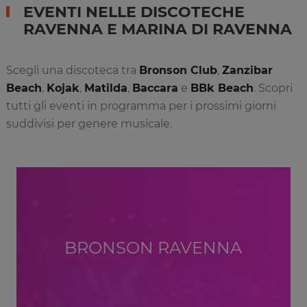
EVENTI NELLE DISCOTECHE
RAVENNA E MARINA DI RAVENNA
Scegli una discoteca tra
Bronson Club
,
Zanzibar
Beach
,
Kojak
,
Matilda
,
Baccara
e
BBk Beach
. Scopri
tutti gli eventi in programma per i prossimi giorni
suddivisi per genere musicale.
BRONSON RAVENNA