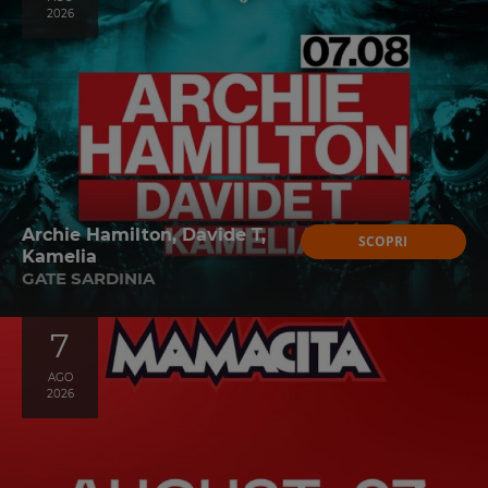
2026
Archie Hamilton, Davide T,
SCOPRI
Kamelia
GATE SARDINIA
7
AGO
2026