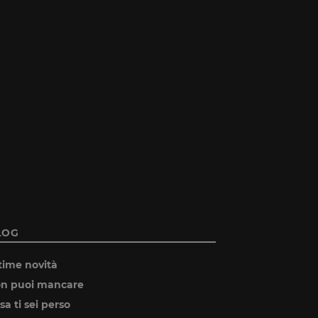
LOG
time novità
n puoi mancare
sa ti sei perso