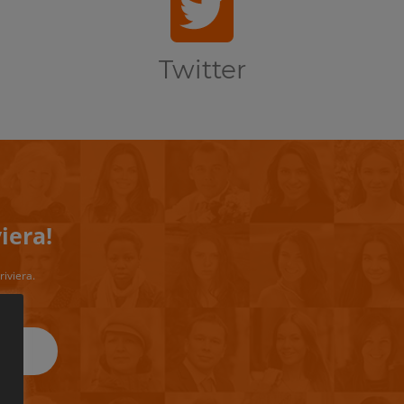
Twitter
iera!
riviera.