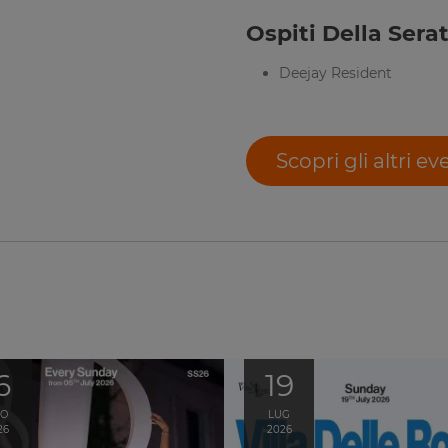
Ospiti Della Serat
Deejay Resident
Scopri gli altri ev
6
19
GO
LUG
26
2026