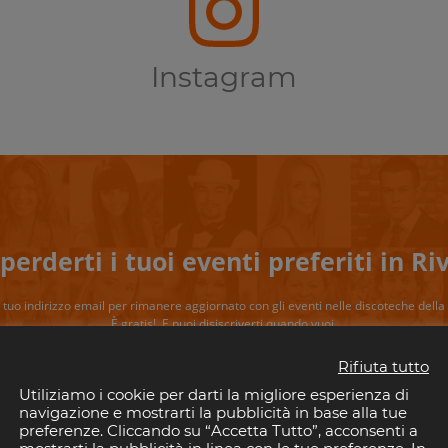
Instagram
perderti i tuoi eventi preferiti in Riv
il tuo indirizzo email per rimanere aggiornato con gli eventi nelle discoteche della 
È gratis!. E puoi disiscriverti quando vuoi.
Rifiuta tutto
ISCRIVITI
Utiliziamo i cookie per darti la migliore esperienza di
navigazione e mostrarti la pubblicità in base alla tue
Consenti a Riviera Disco di salvare la tua email.
preferenze. Cliccando su “Accetta Tutto”, acconsenti a