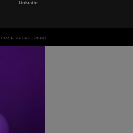
Linkedin
era Disco P.IVA 04315620403