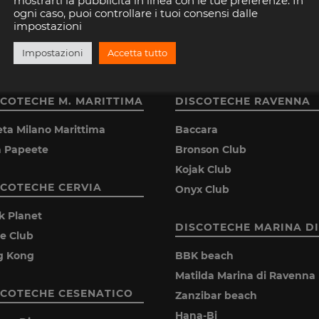
mostrarti la pubblicità in linea con le tue preferenze. In
ogni caso, puoi controllare i tuoi consensi dalle
impostazioni
Impostazioni
Accetta tutto
SCOTECHE M. MARITTIMA
DISCOTECHE RAVENNA
eta Milano Marittima
Baccara
la Papeete
Bronson Club
Kojak Club
SCOTECHE CERVIA
Onyx Club
k Planet
DISCOTECHE MARINA DI
ie Club
g Kong
BBK beach
Matilda Marina di Ravenna
SCOTECHE CESENATICO
Zanzibar beach
Hana-Bi