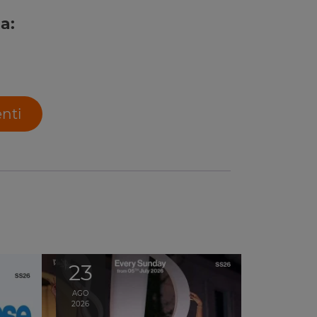
a:
enti
23
AGO
2026