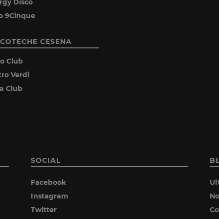
rgy Disco
o 9Cinque
SCOTECHE CESENA
ro Club
tro Verdi
ia Club
SOCIAL
B
Facebook
Ul
Instagram
No
Twitter
Co