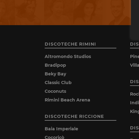
DISCOTECHE RIMINI
DI
Altromondo Studios
Pin
Bradipop
Vil
Beky Bay
DI
Classic Club
Coconuts
Roc
Rimini Beach Arena
Ind
Kin
DISCOTECHE RICCIONE
DI
Baia Imperiale
Cocoricò