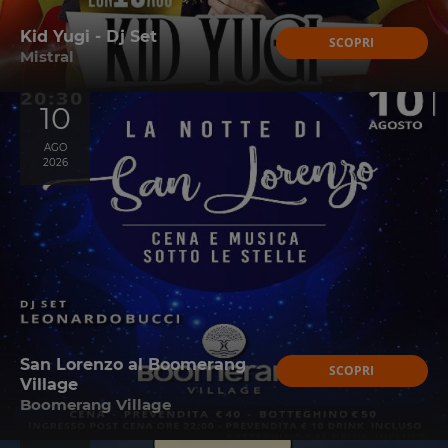
Kid Yugi - Dj Set
SCOPRI
Mistral
10
AGO
2026
San Lorenzo al Boomerang
SCOPRI
Village
Boomerang Village