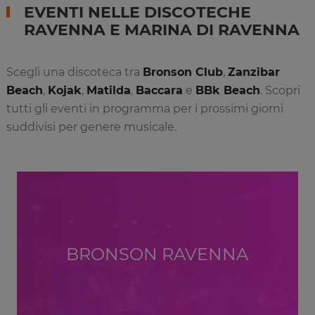
EVENTI NELLE DISCOTECHE
RAVENNA E MARINA DI RAVENNA
Scegli una discoteca tra
Bronson Club
,
Zanzibar
Beach
,
Kojak
,
Matilda
,
Baccara
e
BBk Beach
. Scopri
tutti gli eventi in programma per i prossimi giorni
suddivisi per genere musicale.
BRONSON RAVENNA