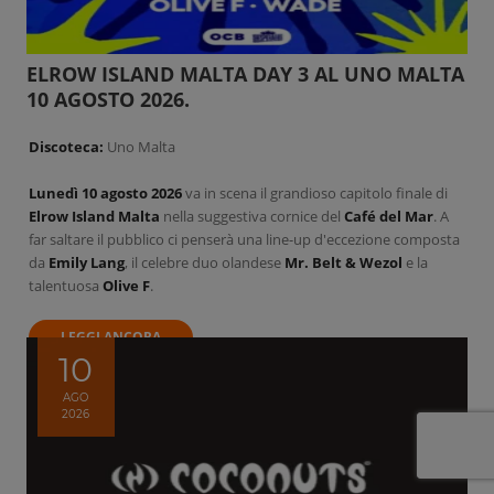
ELROW ISLAND MALTA DAY 3 AL UNO MALTA
10 AGOSTO 2026.
Discoteca:
Uno Malta
Lunedì 10 agosto 2026
va in scena il grandioso capitolo finale di
Elrow Island Malta
nella suggestiva cornice del
Café del Mar
. A
far saltare il pubblico ci penserà una line-up d'eccezione composta
da
Emily Lang
, il celebre duo olandese
Mr. Belt & Wezol
e la
talentuosa
Olive F
.
LEGGI ANCORA
10
AGO
2026