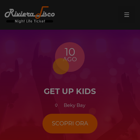
10
AGO
GET UP KIDS
Beky Bay
SCOPRI ORA