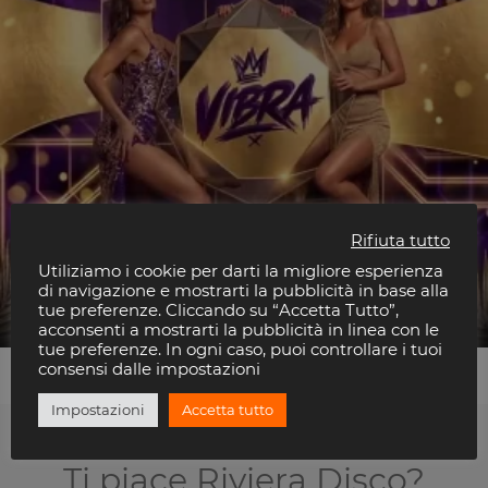
Rifiuta tutto
Utiliziamo i cookie per darti la migliore esperienza
Los Diablos
di navigazione e mostrarti la pubblicità in base alla
Beso Club
tue preferenze. Cliccando su “Accetta Tutto”,
acconsenti a mostrarti la pubblicità in linea con le
tue preferenze. In ogni caso, puoi controllare i tuoi
consensi dalle impostazioni
Impostazioni
Accetta tutto
Ti piace Riviera Disco?