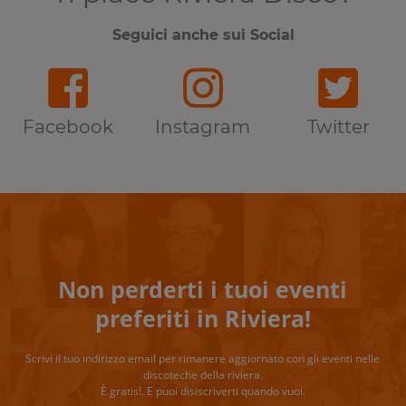
Seguici anche sui Social
Facebook
Instagram
Twitter
Non perderti i tuoi eventi
preferiti in Riviera!
Scrivi il tuo indirizzo email per rimanere aggiornato con gli eventi nelle
discoteche della riviera.
È gratis!. E puoi disiscriverti quando vuoi.