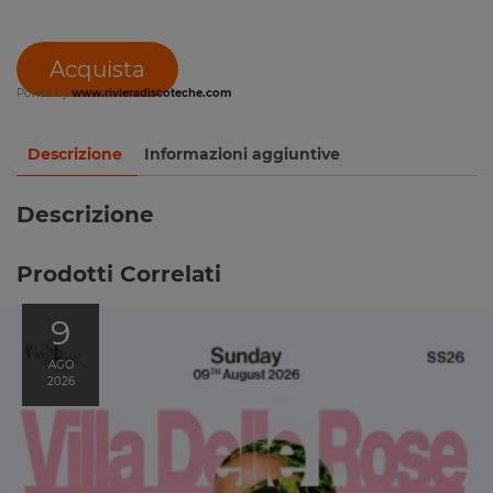
Acquista
Power by
www.rivieradiscoteche.com
Descrizione
Informazioni aggiuntive
Descrizione
Prodotti Correlati
9
AGO
2026