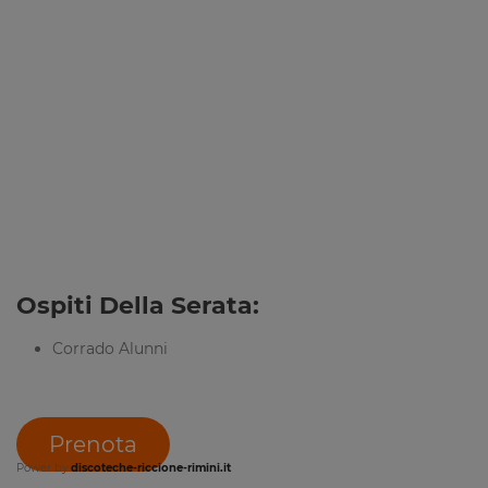
Ospiti Della Serata:
Corrado Alunni
Prenota
Power by
discoteche-riccione-rimini.it