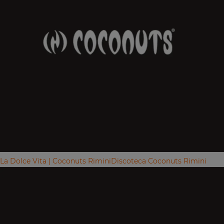
La Dolce Vita | Coconuts Rimini
Discoteca Coconuts Rimini