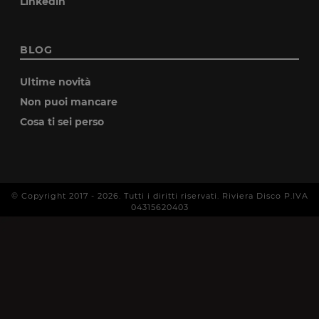
Linkedin
BLOG
Ultime novità
Non puoi mancare
Cosa ti sei perso
© Copyright 2017 -
2026
. Tutti i diritti riservati. Riviera Disco P.IVA
04315620403