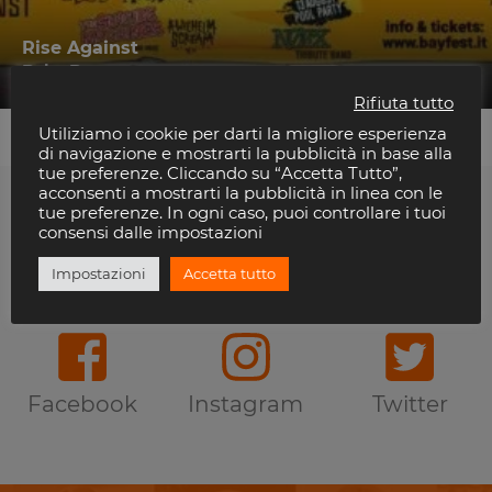
Rise Against
Beky Bay
Rifiuta tutto
Utiliziamo i cookie per darti la migliore esperienza
di navigazione e mostrarti la pubblicità in base alla
tue preferenze. Cliccando su “Accetta Tutto”,
acconsenti a mostrarti la pubblicità in linea con le
tue preferenze. In ogni caso, puoi controllare i tuoi
Ti piace Riviera Disco?
consensi dalle impostazioni
Impostazioni
Accetta tutto
Seguici anche sui Social
Facebook
Instagram
Twitter