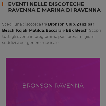
EVENTI NELLE DISCOTECHE
RAVENNA E MARINA DI RAVENNA
Scegli una discoteca tra
Bronson Club
,
Zanzibar
Beach
,
Kojak
,
Matilda
,
Baccara
e
BBk Beach
. Scopri
tutti gli eventi in programma per i prossimi giorni
suddivisi per genere musicale.
BRONSON RAVENNA