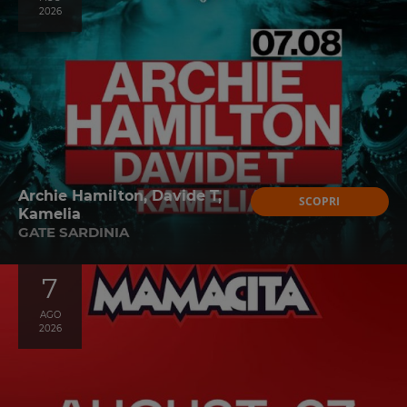
2026
Archie Hamilton, Davide T,
SCOPRI
Kamelia
GATE SARDINIA
7
AGO
2026