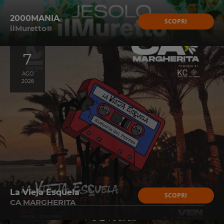
2000MANIA
SCOPRI
ilMuretto®
7
AGO
2026
La Vieja Esquela
SCOPRI
CA MARGHERITA