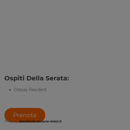
Ospiti Della Serata:
Deejay Resident
Prenota
Power by
discoteche-riccione-rimini.it