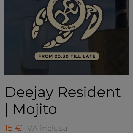
Deejay Resident
| Mojito
15
€
IVA inclusa